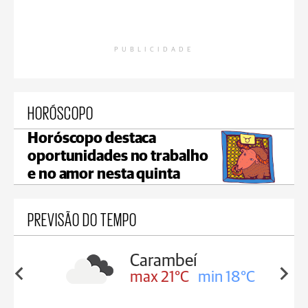
PUBLICIDADE
HORÓSCOPO
Horóscopo destaca
oportunidades no trabalho
e no amor nesta quinta
PREVISÃO DO TEMPO
Carambeí
in 19°C
max 21°C
min 18°C