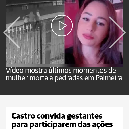
Vídeo mostra últimos momentos de
"
mulher morta a pedradas em Palmeira
c
U
Castro convida gestantes
para participarem das ações