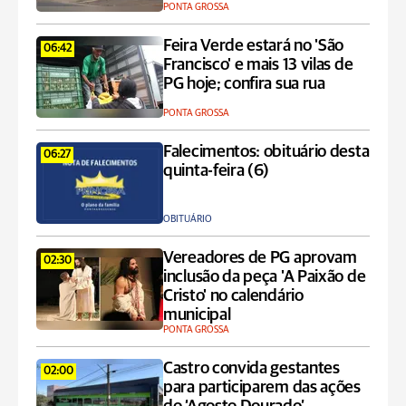
PONTA GROSSA
Feira Verde estará no 'São
06:42
Francisco' e mais 13 vilas de
PG hoje; confira sua rua
PONTA GROSSA
Falecimentos: obituário desta
06:27
quinta-feira (6)
OBITUÁRIO
Vereadores de PG aprovam
02:30
inclusão da peça 'A Paixão de
Cristo' no calendário
municipal
PONTA GROSSA
Castro convida gestantes
02:00
para participarem das ações