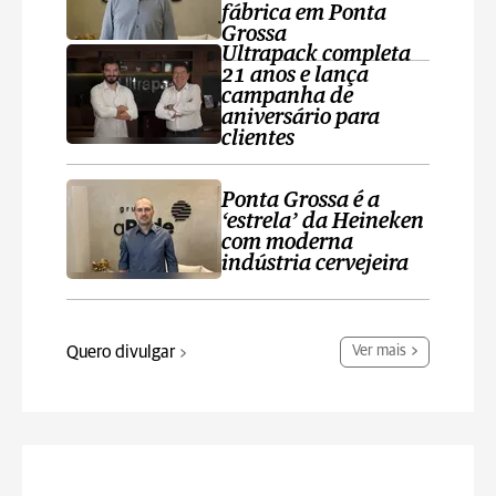
fábrica em Ponta
Grossa
Ultrapack completa
21 anos e lança
campanha de
aniversário para
clientes
Ponta Grossa é a
‘estrela’ da Heineken
com moderna
indústria cervejeira
Quero divulgar
Ver mais