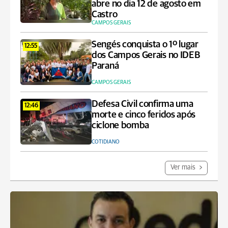
abre no dia 12 de agosto em
Castro
CAMPOS GERAIS
Sengés conquista o 1º lugar
12:55
dos Campos Gerais no IDEB
Paraná
CAMPOS GERAIS
Defesa Civil confirma uma
12:46
morte e cinco feridos após
ciclone bomba
COTIDIANO
Ver mais