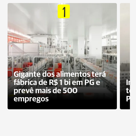
1
Gigante dos alimentos terá
fábrica de R$ 1 bi em PG e
In
prevê mais de 500
te
empregos
Po