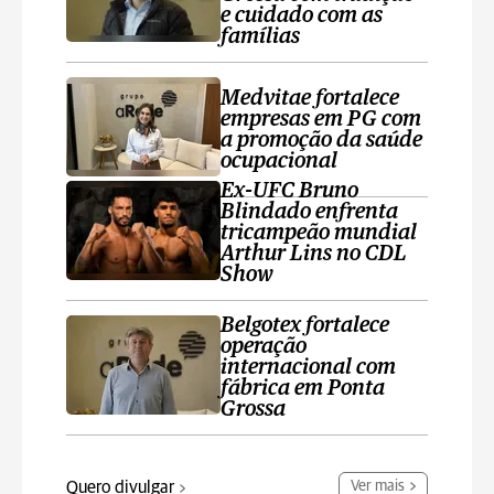
e cuidado com as
famílias
Medvitae fortalece
empresas em PG com
a promoção da saúde
ocupacional
Ex-UFC Bruno
Blindado enfrenta
tricampeão mundial
Arthur Lins no CDL
Show
Belgotex fortalece
operação
internacional com
fábrica em Ponta
Grossa
Quero divulgar
Ver mais