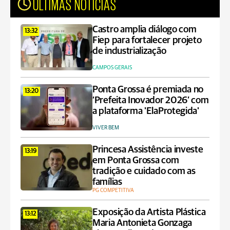
ÚLTIMAS NOTÍCIAS
Castro amplia diálogo com
13:32
Fiep para fortalecer projeto
de industrialização
CAMPOS GERAIS
Ponta Grossa é premiada no
13:20
‘Prefeita Inovador 2026’ com
a plataforma 'ElaProtegida'
VIVER BEM
Princesa Assistência investe
13:19
em Ponta Grossa com
tradição e cuidado com as
famílias
PG COMPETITIVA
Exposição da Artista Plástica
13:12
Maria Antonieta Gonzaga