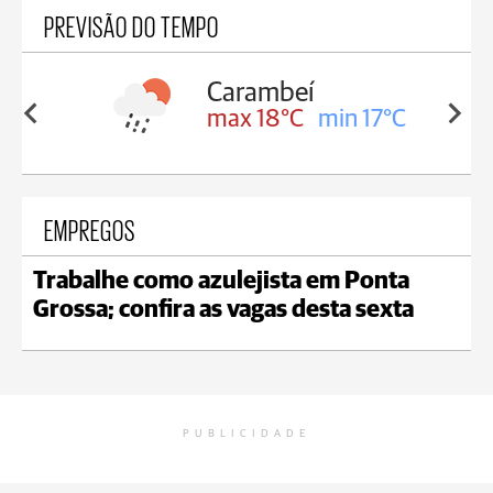
PREVISÃO DO TEMPO
Carambeí
in 18°C
max 18°C
min 17°C
EMPREGOS
Trabalhe como azulejista em Ponta
Grossa; confira as vagas desta sexta
PUBLICIDADE