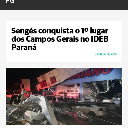
PG
a
Sengés conquista o 1º lugar
dos Campos Gerais no IDEB
Paraná
CAMPOS GERAIS