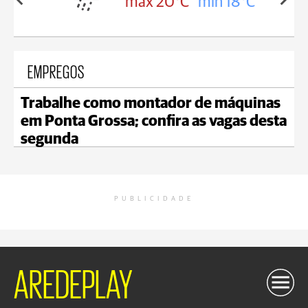
in 18°C
max 15°C
min 15°C
EMPREGOS
Trabalhe como montador de máquinas
em Ponta Grossa; confira as vagas desta
segunda
PUBLICIDADE
AREDEPLAY