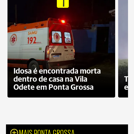
1
Idosa é encontrada morta
dentro de casa na Vila
To
Odete em Ponta Grossa
e 
MAIS PONTA GROSSA