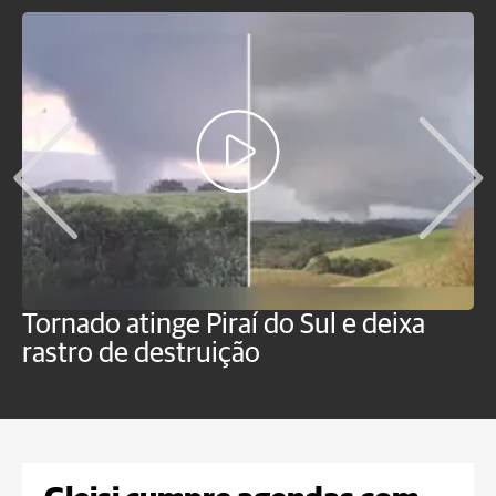
Tornado atinge Piraí do Sul e deixa
H
rastro de destruição
C
m