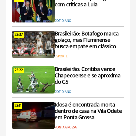
com críticas a Lula
COTIDIANO
Brasileirão: Botafogo marca
23:37
golaço, mas Fluminense
busca empate em clássico
ESPORTE
Brasileirão: Coritiba vence
23:22
Chapecoense e se aproxima
do G5
COTIDIANO
Idosa é encontrada morta
23:11
dentro de casa na Vila Odete
em Ponta Grossa
PONTA GROSSA