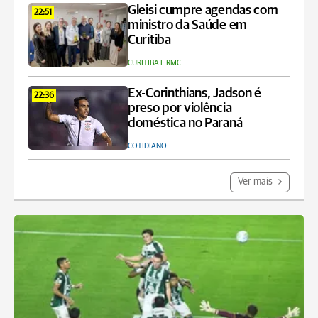
Gleisi cumpre agendas com
22:51
ministro da Saúde em
Curitiba
CURITIBA E RMC
Ex-Corinthians, Jadson é
22:36
preso por violência
doméstica no Paraná
COTIDIANO
Ver mais