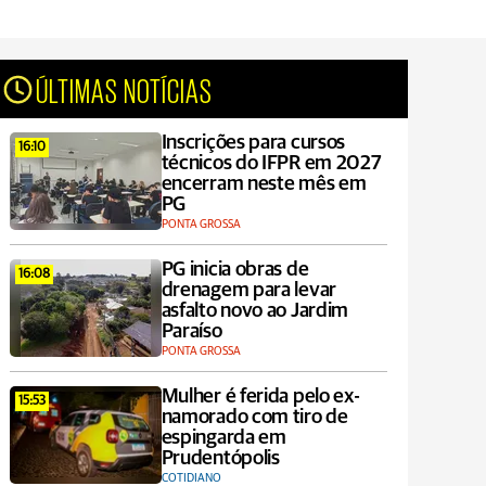
ÚLTIMAS NOTÍCIAS
Inscrições para cursos
16:10
técnicos do IFPR em 2027
encerram neste mês em
PG
PONTA GROSSA
PG inicia obras de
16:08
drenagem para levar
asfalto novo ao Jardim
Paraíso
PONTA GROSSA
Mulher é ferida pelo ex-
15:53
namorado com tiro de
espingarda em
Prudentópolis
COTIDIANO