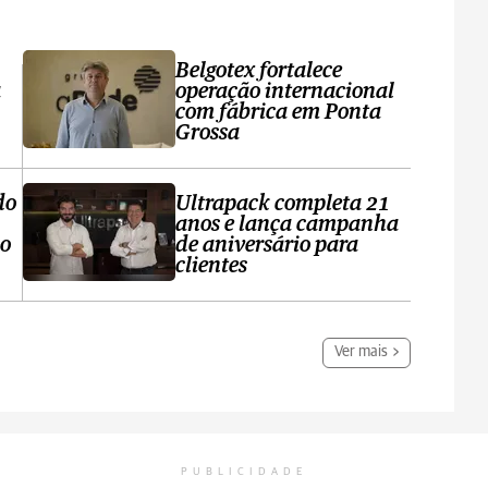
Belgotex fortalece
a
operação internacional
com fábrica em Ponta
Grossa
do
Ultrapack completa 21
anos e lança campanha
no
de aniversário para
clientes
Ver mais
PUBLICIDADE