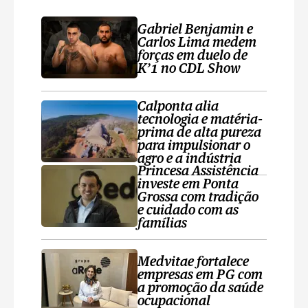
Gabriel Benjamin e
Carlos Lima medem
forças em duelo de
K’1 no CDL Show
Calponta alia
tecnologia e matéria-
prima de alta pureza
para impulsionar o
agro e a indústria
Princesa Assistência
investe em Ponta
Grossa com tradição
e cuidado com as
famílias
Medvitae fortalece
empresas em PG com
a promoção da saúde
ocupacional