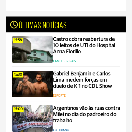
ÚLTIMAS NOTÍCIAS
Castro cobra reabertura de
15:58
10 leitos de UTI do Hospital
Anna Fiorillo
CAMPOS GERAIS
Gabriel Benjamin e Carlos
15:30
Lima medem forças em
duelo de K’1 no CDL Show
ESPORTE
Argentinos vão às ruas contra
15:00
Milei no dia do padroeiro do
trabalho
COTIDIANO