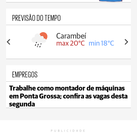
PREVISÃO DO TEMPO
Carambeí
in 18°C
max 20°C
min 18°C
EMPREGOS
Trabalhe como montador de máquinas
em Ponta Grossa; confira as vagas desta
segunda
PUBLICIDADE