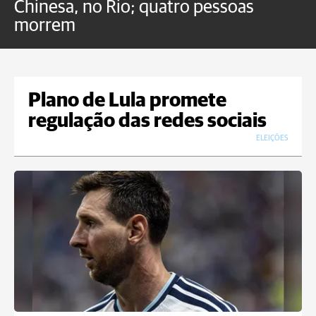
Chinesa, no Rio; quatro pessoas
a
morrem
o
Plano de Lula promete
regulação das redes sociais
ELEIÇÕES