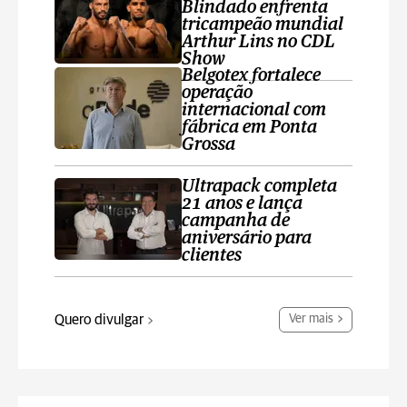
Blindado enfrenta
tricampeão mundial
Arthur Lins no CDL
Show
Belgotex fortalece
operação
internacional com
fábrica em Ponta
Grossa
Ultrapack completa
21 anos e lança
campanha de
aniversário para
clientes
Quero divulgar
Ver mais