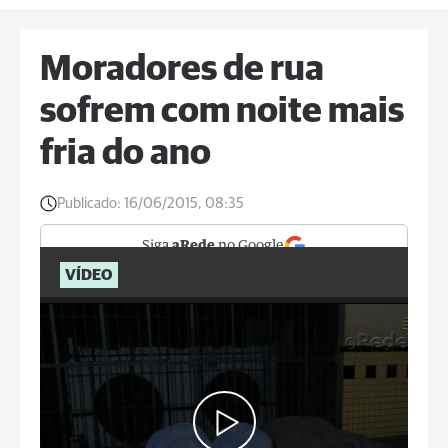
Moradores de rua
sofrem com noite mais
fria do ano
Publicado:
16/06/2015, 08:35
Siga
aRede
no Google
VÍDEO