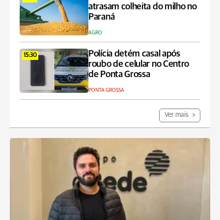
atrasam colheita do milho no
Paraná
AGRO
Polícia detém casal após
15:30
roubo de celular no Centro
de Ponta Grossa
PONTA GROSSA
Ver mais