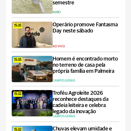
semestre
AGRO
Operário promove Fantasma
15:35
Day neste sábado
AO VIVO
Homem é encontrado morto
15:35
no terreno de casa pela
própria família em Palmeira
CAMPOS GERAIS
Troféu Agroleite 2026
15:32
reconhece destaques da
cadeia leiteira e celebra
legado da inovação
CAMPOS GERAIS
Chuvas elevam umidade e
15:32