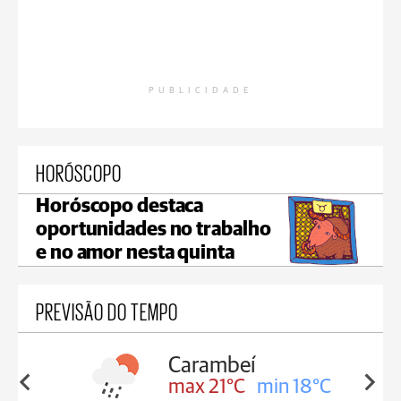
PUBLICIDADE
HORÓSCOPO
Horóscopo destaca
oportunidades no trabalho
e no amor nesta quinta
PREVISÃO DO TEMPO
Jaguariaíva
in 18°C
max 22°C
min 19°C