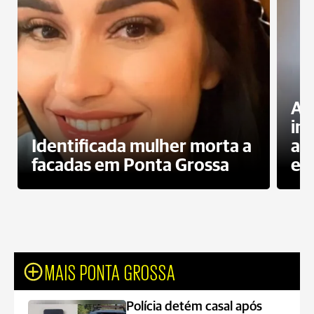
Al
in
Identificada mulher morta a
ag
facadas em Ponta Grossa
es
MAIS PONTA GROSSA
Polícia detém casal após