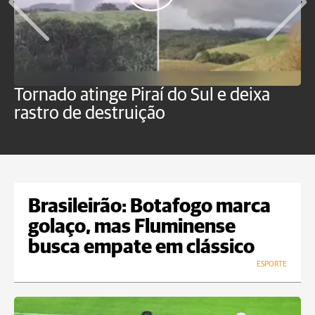
Tornado atinge Piraí do Sul e deixa
H
rastro de destruição
C
m
Brasileirão: Botafogo marca
golaço, mas Fluminense
busca empate em clássico
ESPORTE