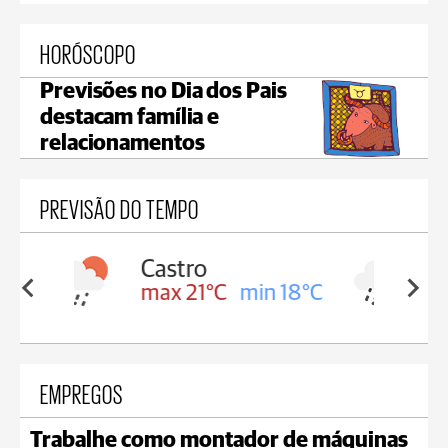
HORÓSCOPO
Previsões no Dia dos Pais
destacam família e
relacionamentos
PREVISÃO DO TEMPO
Carambeí
in 18°C
max 20°C
min 18°C
EMPREGOS
Trabalhe como montador de máquinas