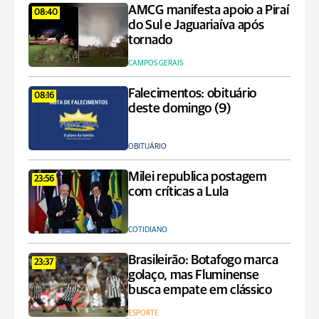
AMCG manifesta apoio a Piraí
08:40
do Sul e Jaguariaíva após
tornado
CAMPOS GERAIS
Falecimentos: obituário
08:16
deste domingo (9)
OBITUÁRIO
Milei republica postagem
23:56
com críticas a Lula
COTIDIANO
Brasileirão: Botafogo marca
23:37
golaço, mas Fluminense
busca empate em clássico
ESPORTE