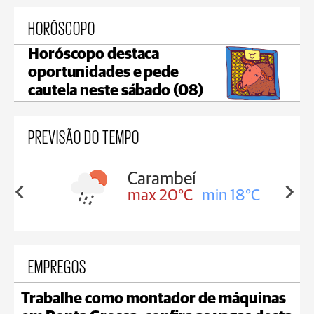
HORÓSCOPO
Horóscopo destaca
oportunidades e pede
cautela neste sábado (08)
PREVISÃO DO TEMPO
Carambeí
in 18°C
max 20°C
min 18°C
EMPREGOS
Trabalhe como montador de máquinas