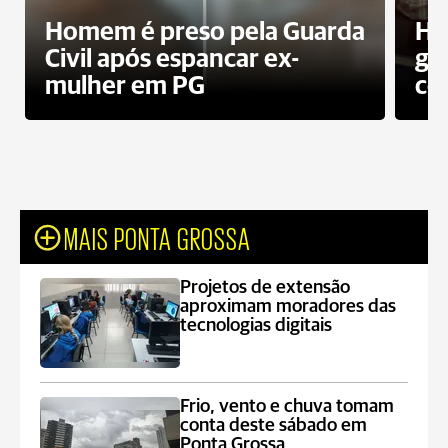
Homem é preso pela Guarda
Ho
Civil após espancar ex-
gr
mulher em PG
co
MAIS PONTA GROSSA
Projetos de extensão
aproximam moradores das
tecnologias digitais
Frio, vento e chuva tomam
conta deste sábado em
Ponta Grossa