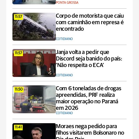
PONTA GROSSA
Corpo de motorista que caiu
11:57
com caminhão em represa é
encontrado
COTIDIANO
Janja volta a pedir que
11:57
Discord seja banido do país:
'Não respeita o ECA'
COTIDIANO
Com 6 toneladas de drogas
11:50
apreendidas, PRF realiza
maior operação no Paraná
em 2026
COTIDIANO
Moraes nega pedido para
11:41
filhos visitarem Bolsonaro no