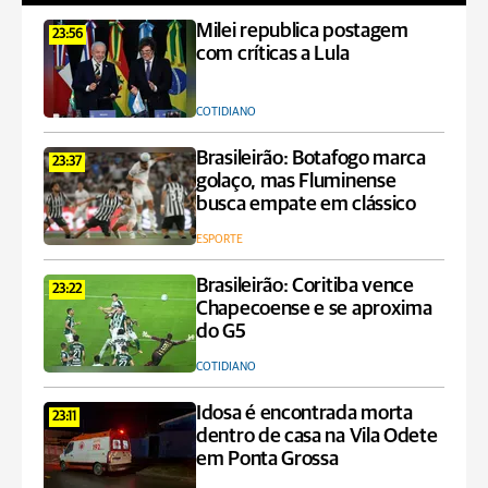
Milei republica postagem
23:56
com críticas a Lula
COTIDIANO
Brasileirão: Botafogo marca
23:37
golaço, mas Fluminense
busca empate em clássico
ESPORTE
Brasileirão: Coritiba vence
23:22
Chapecoense e se aproxima
do G5
COTIDIANO
Idosa é encontrada morta
23:11
dentro de casa na Vila Odete
em Ponta Grossa