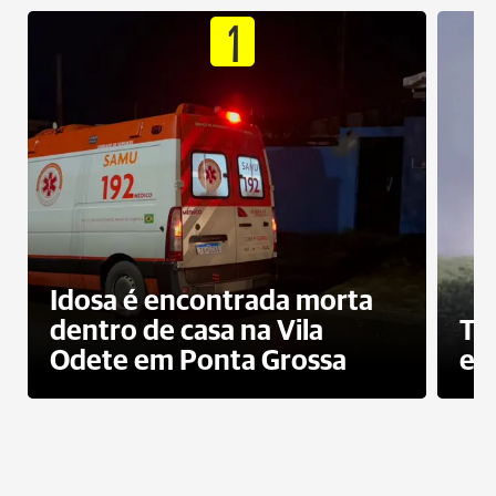
1
Idosa é encontrada morta
dentro de casa na Vila
To
Odete em Ponta Grossa
e 