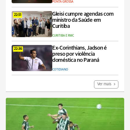
PONTA GROSSA
Gleisi cumpre agendas com
22:51
ministro da Saúde em
Curitiba
CURITIBA E RMC
Ex-Corinthians, Jadson é
22:36
preso por violência
doméstica no Paraná
COTIDIANO
Ver mais