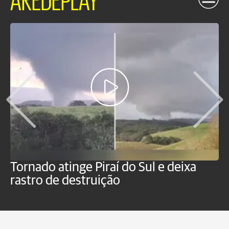
Tornado atinge Piraí do Sul e deixa
H
rastro de destruição
C
m