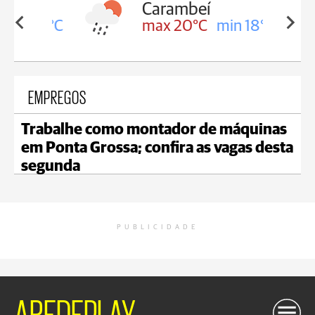
Carambeí
in 18°C
max 20°C
min 18°C
EMPREGOS
Trabalhe como montador de máquinas
em Ponta Grossa; confira as vagas desta
segunda
PUBLICIDADE
AREDEPLAY