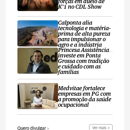
forças em duelo de
K’1 no CDL Show
Calponta alia
tecnologia e matéria-
prima de alta pureza
para impulsionar o
agro e a indústria
Princesa Assistência
investe em Ponta
Grossa com tradição
e cuidado com as
famílias
Medvitae fortalece
empresas em PG com
a promoção da saúde
ocupacional
Quero divulgar
Ver mais