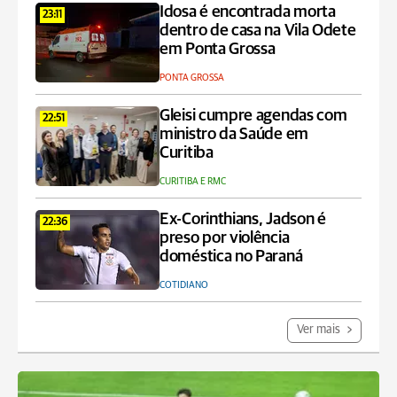
Idosa é encontrada morta
23:11
dentro de casa na Vila Odete
em Ponta Grossa
PONTA GROSSA
Gleisi cumpre agendas com
22:51
ministro da Saúde em
Curitiba
CURITIBA E RMC
Ex-Corinthians, Jadson é
22:36
preso por violência
doméstica no Paraná
COTIDIANO
Ver mais