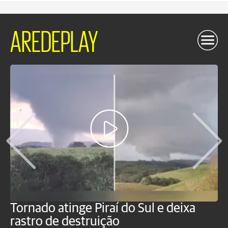
AREDEPLAY
Tornado atinge Piraí do Sul e deixa
H
rastro de destruição
C