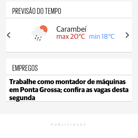
PREVISÃO DO TEMPO
Carambeí
in 18°C
max 20°C
min 18°C
EMPREGOS
Trabalhe como montador de máquinas
em Ponta Grossa; confira as vagas desta
segunda
PUBLICIDADE