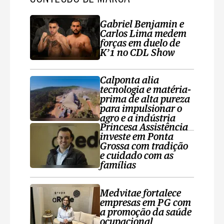
Gabriel Benjamin e
Carlos Lima medem
forças em duelo de
K’1 no CDL Show
Calponta alia
tecnologia e matéria-
prima de alta pureza
para impulsionar o
agro e a indústria
Princesa Assistência
investe em Ponta
Grossa com tradição
e cuidado com as
famílias
Medvitae fortalece
empresas em PG com
a promoção da saúde
ocupacional