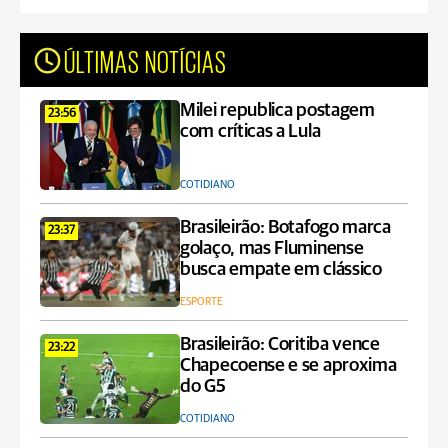
ÚLTIMAS NOTÍCIAS
Milei republica postagem
23:56
com críticas a Lula
COTIDIANO
Brasileirão: Botafogo marca
23:37
golaço, mas Fluminense
busca empate em clássico
ESPORTE
Brasileirão: Coritiba vence
23:22
Chapecoense e se aproxima
do G5
COTIDIANO