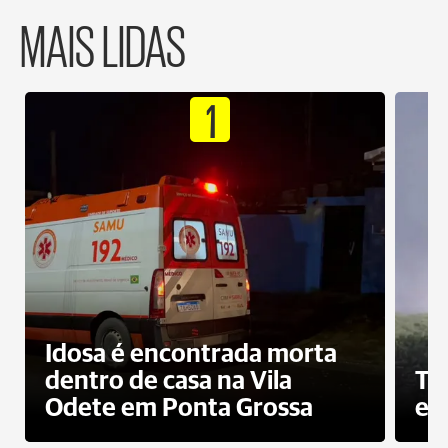
MAIS LIDAS
1
Idosa é encontrada morta
dentro de casa na Vila
To
Odete em Ponta Grossa
e 