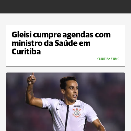
m
Gleisi cumpre agendas com
ministro da Saúde em
Curitiba
CURITIBA E RMC