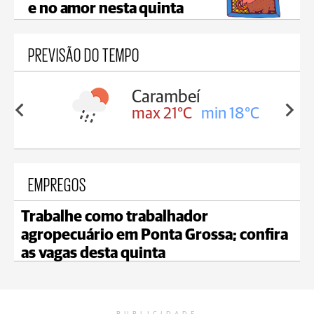
e no amor nesta quinta
PREVISÃO DO TEMPO
Carambeí
in 18°C
max 21°C
min 18°C
EMPREGOS
Trabalhe como trabalhador
agropecuário em Ponta Grossa; confira
as vagas desta quinta