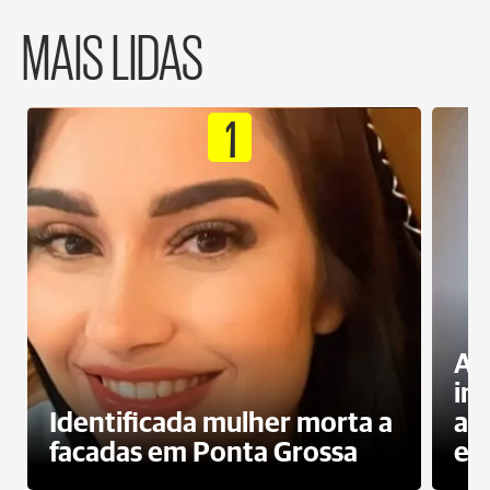
MAIS LIDAS
1
Al
in
Identificada mulher morta a
ag
facadas em Ponta Grossa
es