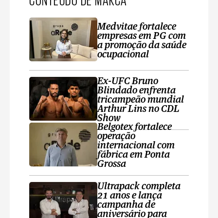
Medvitae fortalece
empresas em PG com
a promoção da saúde
ocupacional
Ex-UFC Bruno
Blindado enfrenta
tricampeão mundial
Arthur Lins no CDL
Show
Belgotex fortalece
operação
internacional com
fábrica em Ponta
Grossa
Ultrapack completa
21 anos e lança
campanha de
aniversário para