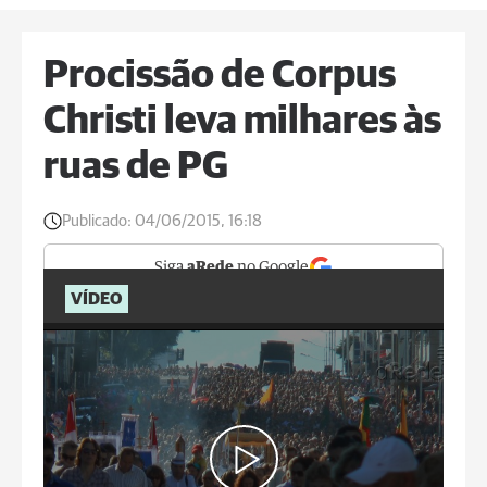
Procissão de Corpus
Christi leva milhares às
ruas de PG
Publicado:
04/06/2015, 16:18
Siga
aRede
no Google
VÍDEO