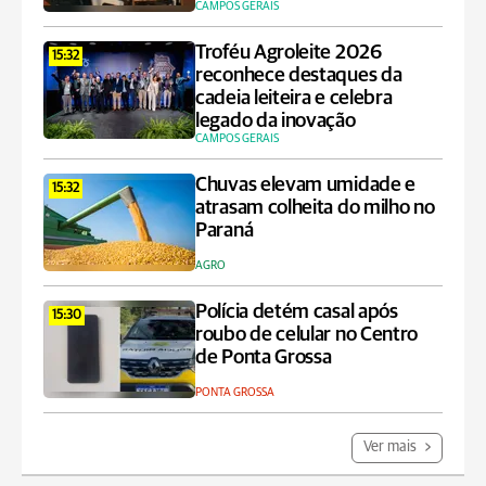
CAMPOS GERAIS
Troféu Agroleite 2026
15:32
reconhece destaques da
cadeia leiteira e celebra
legado da inovação
CAMPOS GERAIS
Chuvas elevam umidade e
15:32
atrasam colheita do milho no
Paraná
AGRO
Polícia detém casal após
15:30
roubo de celular no Centro
de Ponta Grossa
PONTA GROSSA
Ver mais