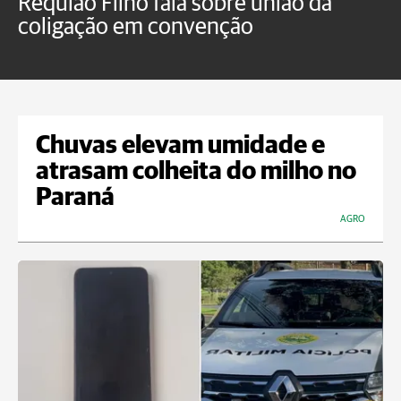
Requião Filho fala sobre união da
M
coligação em convenção
E
Chuvas elevam umidade e
atrasam colheita do milho no
Paraná
AGRO