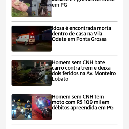
em PG
Idosa é encontrada morta
dentro de casa na Vila
Odete em Ponta Grossa
Homem sem CNH bate
carro contra trem e deixa
dois feridos na Av. Monteiro
Lobato
Homem sem CNH tem
moto com R$ 109 mil em
débitos apreendida em PG