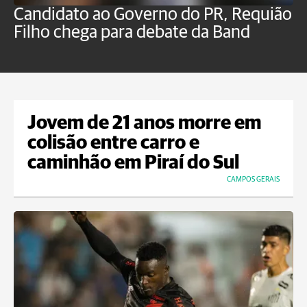
Candidato ao Governo do PR, Requião
S
Filho chega para debate da Band
p
B
Jovem de 21 anos morre em
colisão entre carro e
caminhão em Piraí do Sul
CAMPOS GERAIS