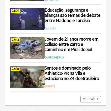
Educação, segurança e
23:02
alianças são temas de debate
entre Haddad e Tarcísio
ELEIÇÕES
Jovem de 21 anos morre em
22:43
colisão entre carro e
caminhão em Piraí do Sul
CAMPOS GERAIS
Santos é dominado pelo
22:28
Athletico-PR na Vila e
estaciona no Z4 do Brasileiro
ESPORTE
Ver mais