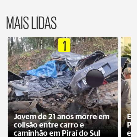
MAIS LIDAS
1
Jovem de 21 anos morre em
Ex
colisão entre carro e
Pe
caminhão em Piraí do Sul
en