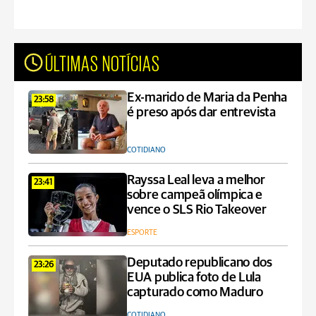
ÚLTIMAS NOTÍCIAS
Ex-marido de Maria da Penha
23:58
é preso após dar entrevista
COTIDIANO
Rayssa Leal leva a melhor
23:41
sobre campeã olímpica e
vence o SLS Rio Takeover
ESPORTE
Deputado republicano dos
23:26
EUA publica foto de Lula
capturado como Maduro
COTIDIANO