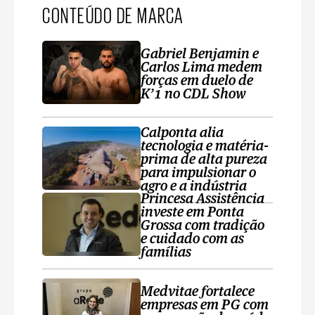
CONTEÚDO DE MARCA
Gabriel Benjamin e
Carlos Lima medem
forças em duelo de
K’1 no CDL Show
Calponta alia
tecnologia e matéria-
prima de alta pureza
para impulsionar o
agro e a indústria
Princesa Assistência
investe em Ponta
Grossa com tradição
e cuidado com as
famílias
Medvitae fortalece
empresas em PG com