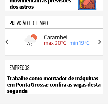
movimentam as previsões
dos astros
PREVISÃO DO TEMPO
Jaguariaíva
min 19°C
max 18°C
min 18°C
EMPREGOS
Trabalhe como montador de máquinas
em Ponta Grossa; confira as vagas desta
segunda