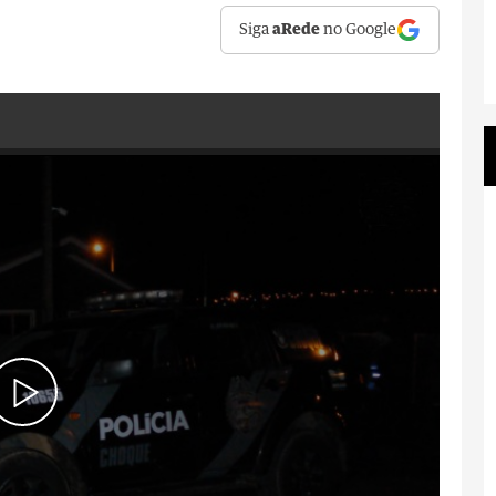
Siga
aRede
no Google