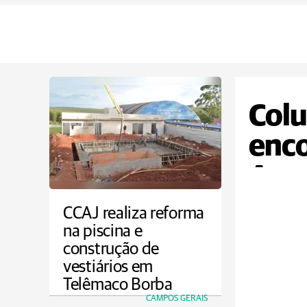
Colu
enc
Agro
CCAJ realiza reforma
na piscina e
construção de
vestiários em
Telêmaco Borba
CAMPOS GERAIS