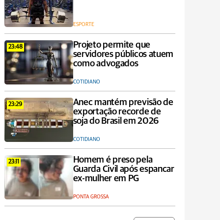
ESPORTE
Projeto permite que
23:48
servidores públicos atuem
como advogados
COTIDIANO
Anec mantém previsão de
23:29
exportação recorde de
soja do Brasil em 2026
COTIDIANO
Homem é preso pela
23:11
Guarda Civil após espancar
ex-mulher em PG
PONTA GROSSA