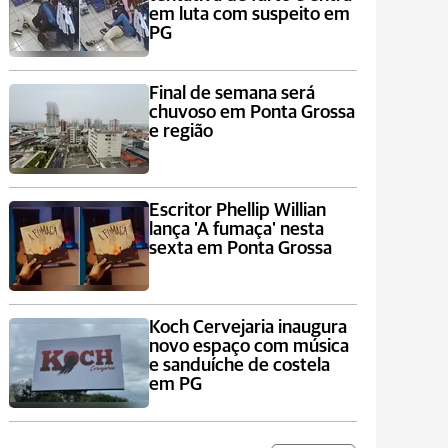
em luta com suspeito em
PG
Final de semana será
chuvoso em Ponta Grossa
e região
Escritor Phellip Willian
lança 'A fumaça' nesta
sexta em Ponta Grossa
Koch Cervejaria inaugura
novo espaço com música
e sanduíche de costela
em PG