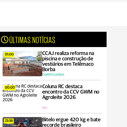
ÚLTIMAS NOTÍCIAS
CCAJ realiza reforma na
01:00
piscina e construção de
vestiários em Telêmaco
Borba
CAMPOS GERAIS
Coluna RC destaca
00:00
encontro da CCV GWM no
Agroleite 2026
MIX
Bitelo ergue 420 kg e bate
23:56
recorde brasileiro