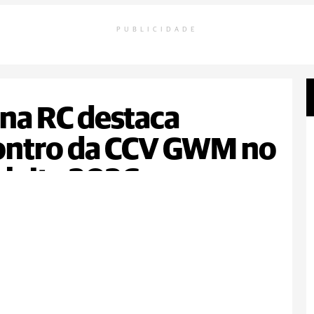
PUBLICIDADE
na RC destaca
ontro da CCV GWM no
leite 2026