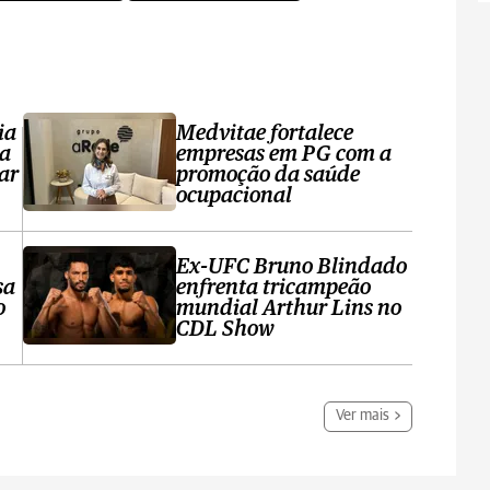
ia
Medvitae fortalece
ta
empresas em PG com a
ar
promoção da saúde
ocupacional
Ex-UFC Bruno Blindado
sa
enfrenta tricampeão
o
mundial Arthur Lins no
CDL Show
Ver mais