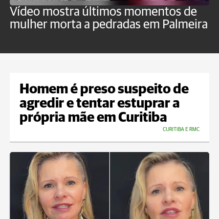
Vídeo mostra últimos momentos de
"
mulher morta a pedradas em Palmeira
c
U
Homem é preso suspeito de
agredir e tentar estuprar a
própria mãe em Curitiba
CURITIBA E RMC