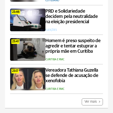
COTIDIANO
PRD e Solidariedade
23:46
decidem pela neutralidade
na eleição presidencial
ELEIÇÕES
Homem é preso suspeito de
23:41
agredir e tentar estuprar a
própria mãe em Curitiba
CURITIBA E RMC
Vereadora Tathiana Guzella
23:17
se defende de acusação de
xenofobia
CURITIBA E RMC
Ver mais