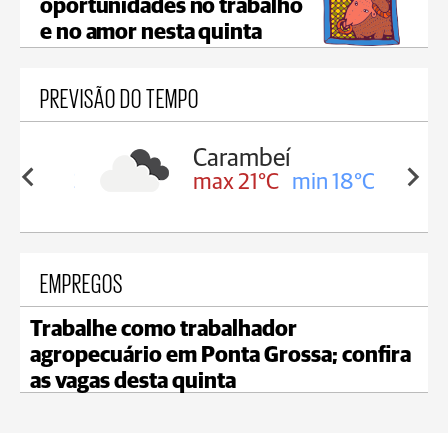
oportunidades no trabalho
e no amor nesta quinta
PREVISÃO DO TEMPO
Carambeí
in 19°C
max 21°C
min 18°C
EMPREGOS
Trabalhe como trabalhador
agropecuário em Ponta Grossa; confira
as vagas desta quinta