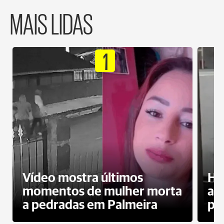
MAIS LIDAS
1
Vídeo mostra últimos
Ho
momentos de mulher morta
ag
a pedradas em Palmeira
pr