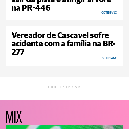
sair da pista e atingir árvore
na PR-446
COTIDIANO
Vereador de Cascavel sofre
acidente com a família na BR-
277
COTIDIANO
PUBLICIDADE
MIX