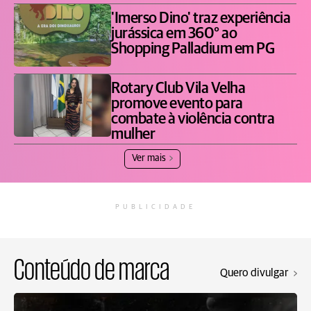
'Imerso Dino' traz experiência
jurássica em 360° ao
Shopping Palladium em PG
Rotary Club Vila Velha
promove evento para
combate à violência contra
mulher
Ver mais
PUBLICIDADE
Conteúdo de marca
Quero divulgar