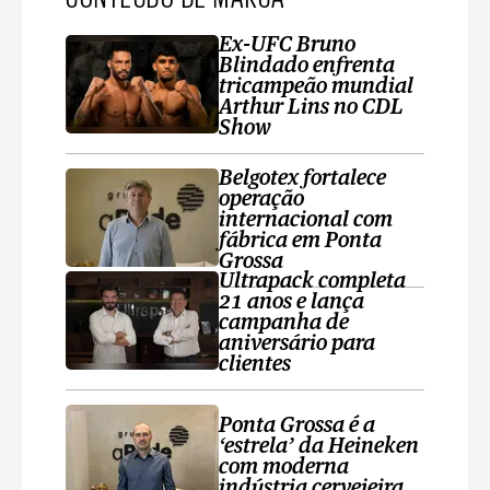
Ex-UFC Bruno
Blindado enfrenta
tricampeão mundial
Arthur Lins no CDL
Show
Belgotex fortalece
operação
internacional com
fábrica em Ponta
Grossa
Ultrapack completa
21 anos e lança
campanha de
aniversário para
clientes
Ponta Grossa é a
‘estrela’ da Heineken
com moderna
indústria cervejeira