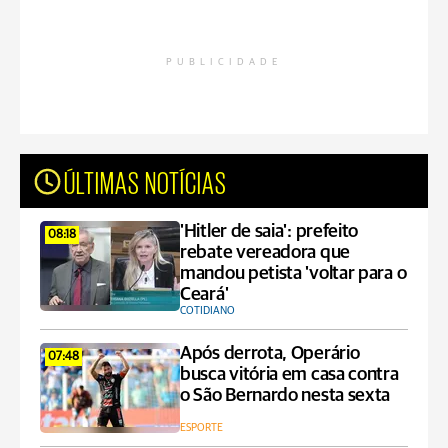
PUBLICIDADE
ÚLTIMAS NOTÍCIAS
'Hitler de saia': prefeito
08:18
rebate vereadora que
mandou petista 'voltar para o
Ceará'
COTIDIANO
Após derrota, Operário
07:48
busca vitória em casa contra
o São Bernardo nesta sexta
ESPORTE