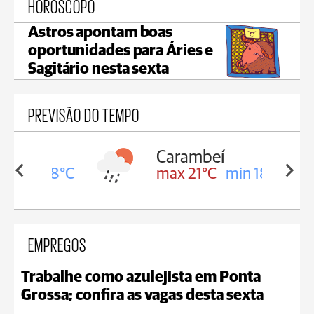
HORÓSCOPO
Astros apontam boas
oportunidades para Áries e
Sagitário nesta sexta
PREVISÃO DO TEMPO
Carambeí
in 18°C
max 21°C
min 18°C
EMPREGOS
Trabalhe como azulejista em Ponta
Grossa; confira as vagas desta sexta