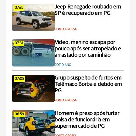
Jeep Renegade roubado em
07:35
SP é recuperado em PG
PONTA GROSSA
Vídeo: menino escapa por
07:31
pouco após ser atropelado e
arrastado por caminhão
COTIDIANO
Grupo suspeito de furtos em
07:08
Telêmaco Borba é detido em
PG
PONTA GROSSA
Homem é preso após furtar
06:59
bolsa de funcionária em
supermercado de PG
PONTA GROSSA