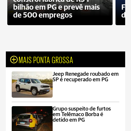
bilhão em PG e prevê mais
Fa
de 500 empregos
des
MAIS PONTA GROSSA
Jeep Renegade roubado em
SP é recuperado em PG
Grupo suspeito de furtos
em Telêmaco Borba é
detido em PG