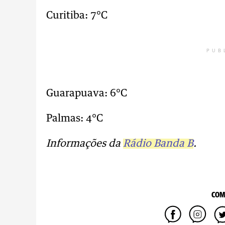
Curitiba: 7°C
PUB
Guarapuava: 6°C
Palmas: 4°C
Informações da
Rádio Banda B
.
COM