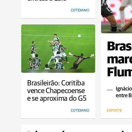
COTIDIANO
Bras
marc
Flum
empa
Brasileirão: Coritiba
Ignácio
vence Chapecoense
entre B
e se aproxima do G5
COTIDIANO
ESPORTE