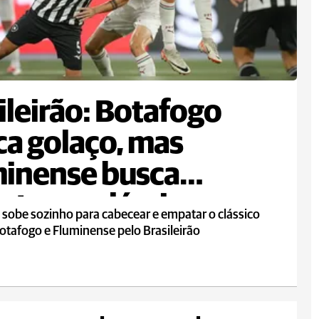
ileirão: Botafogo
a golaço, mas
inense busca
te em clássico
 sobe sozinho para cabecear e empatar o clássico
otafogo e Fluminense pelo Brasileirão