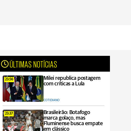
ÚLTIMAS NOTÍCIAS
Milei republica postagem
23:56
com críticas a Lula
COTIDIANO
Brasileirão: Botafogo
23:37
marca golaço, mas
Fluminense busca empate
em clássico