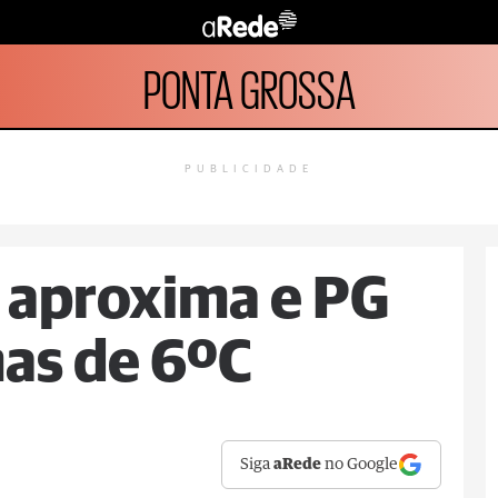
PONTA GROSSA
PUBLICIDADE
e aproxima e PG
as de 6ºC
Siga
aRede
no Google