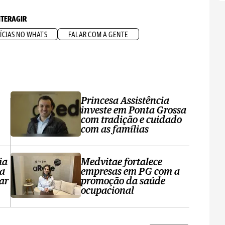
NTERAGIR
ÍCIAS NO WHATS
FALAR COM A GENTE
Princesa Assistência
investe em Ponta Grossa
com tradição e cuidado
com as famílias
ia
Medvitae fortalece
ta
empresas em PG com a
ar
promoção da saúde
ocupacional