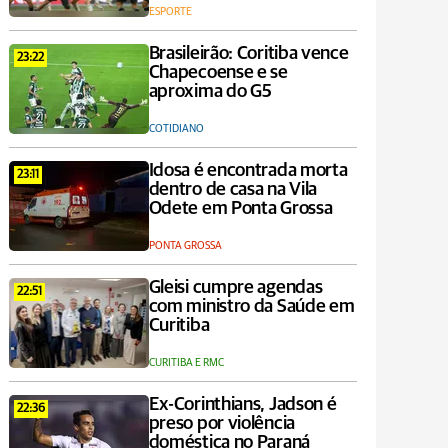
ESPORTE
Brasileirão: Coritiba vence
23:22
Chapecoense e se
aproxima do G5
COTIDIANO
Idosa é encontrada morta
23:11
dentro de casa na Vila
Odete em Ponta Grossa
PONTA GROSSA
Gleisi cumpre agendas
22:51
com ministro da Saúde em
Curitiba
CURITIBA E RMC
Ex-Corinthians, Jadson é
22:36
preso por violência
doméstica no Paraná