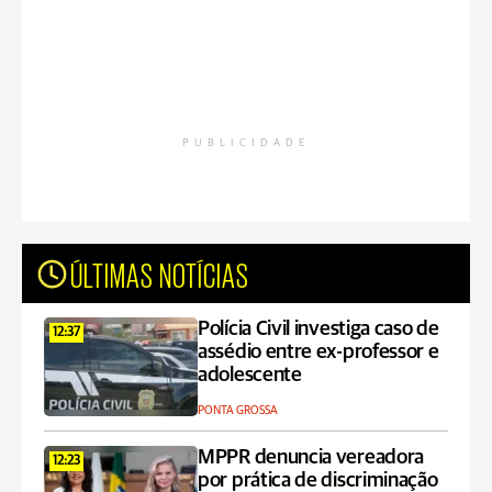
PUBLICIDADE
ÚLTIMAS NOTÍCIAS
Polícia Civil investiga caso de
12:37
assédio entre ex-professor e
adolescente
PONTA GROSSA
MPPR denuncia vereadora
12:23
por prática de discriminação