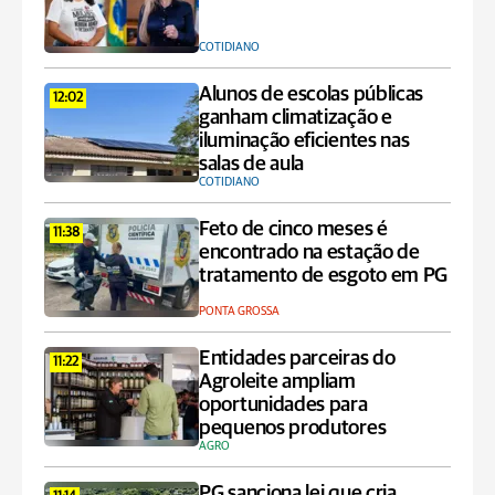
COTIDIANO
Alunos de escolas públicas
12:02
ganham climatização e
iluminação eficientes nas
salas de aula
COTIDIANO
Feto de cinco meses é
11:38
encontrado na estação de
tratamento de esgoto em PG
PONTA GROSSA
Entidades parceiras do
11:22
Agroleite ampliam
oportunidades para
pequenos produtores
AGRO
PG sanciona lei que cria