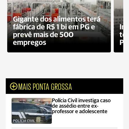
Gigante dos alimentos terá
fábrica de R$ 1 bi em PG e
In
prevê mais de 500
te
empregos
Po
MAIS PONTA GROSSA
Polícia Civil investiga caso
de assédio entre ex-
professor e adolescente