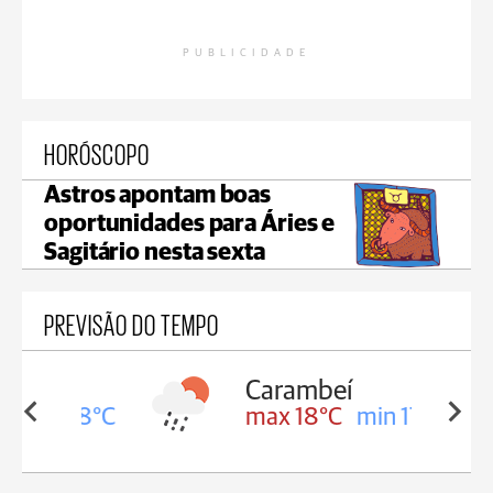
PUBLICIDADE
HORÓSCOPO
Astros apontam boas
oportunidades para Áries e
Sagitário nesta sexta
PREVISÃO DO TEMPO
Carambeí
in 18°C
max 18°C
min 17°C