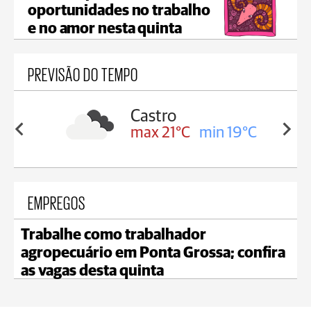
oportunidades no trabalho
e no amor nesta quinta
PREVISÃO DO TEMPO
sa
Castro
min 17°C
max 21°C
min 19°C
EMPREGOS
Trabalhe como trabalhador
agropecuário em Ponta Grossa; confira
as vagas desta quinta