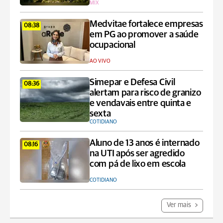
MIX
Medvitae fortalece empresas
08:38
em PG ao promover a saúde
ocupacional
AO VIVO
Simepar e Defesa Civil
08:36
alertam para risco de granizo
e vendavais entre quinta e
sexta
COTIDIANO
Aluno de 13 anos é internado
08:16
na UTI após ser agredido
com pá de lixo em escola
COTIDIANO
Ver mais