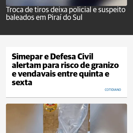
Troca de tiros deixa policial e suspeito
H
baleados em Piraí do Sul
f
P
Simepar e Defesa Civil
alertam para risco de granizo
e vendavais entre quinta e
sexta
COTIDIANO