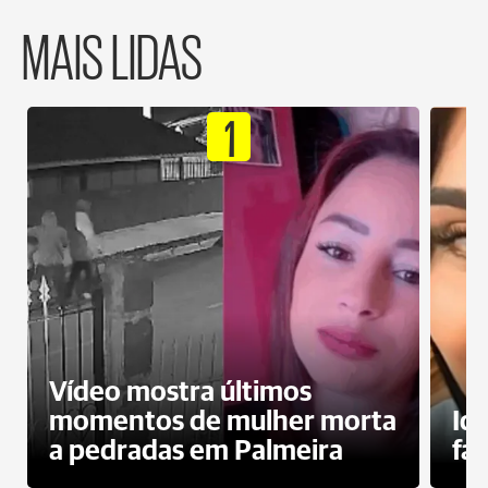
MAIS LIDAS
1
Vídeo mostra últimos
momentos de mulher morta
Id
a pedradas em Palmeira
fa