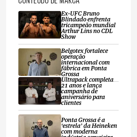
Ex-UFC Bruno
Blindado enfrenta
tricampeão mundial
Arthur Lins no CDL
Show
Belgotex fortalece
operação
internacional com
fábrica em Ponta
Grossa
Ultrapack completa
21 anos e lança
campanha de
aniversário para
clientes
Ponta Grossa é a
‘estrela’ da Heineken
com moderna