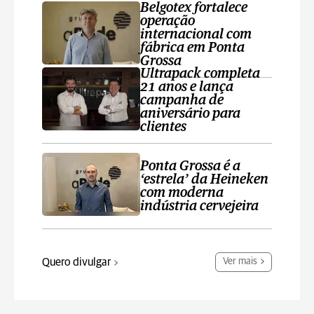
Belgotex fortalece
operação
internacional com
fábrica em Ponta
Grossa
Ultrapack completa
21 anos e lança
campanha de
aniversário para
clientes
Ponta Grossa é a
‘estrela’ da Heineken
com moderna
indústria cervejeira
Quero divulgar
Ver mais