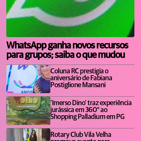
WhatsApp ganha novos recursos
para grupos; saiba o que mudou
Coluna RC prestigia o
aniversário de Fabiana
Postiglione Mansani
'Imerso Dino' traz experiência
jurássica em 360° ao
Shopping Palladium em PG
Rotary Club Vila Velha