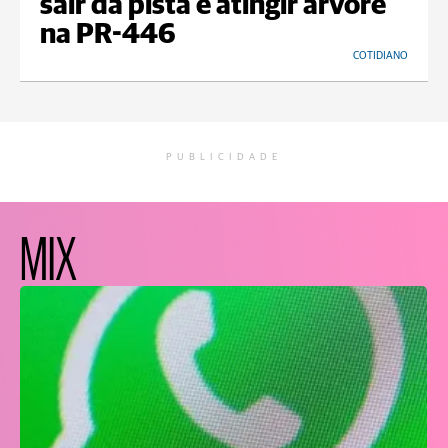
sair da pista e atingir árvore
na PR-446
COTIDIANO
PUBLICIDADE
MIX