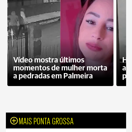
Vídeo mostra últimos
Ho
momentos de mulher morta
ag
a pedradas em Palmeira
pr
MAIS PONTA GROSSA