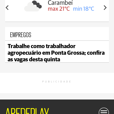
Carambeí
in 19°C
max 21°C
min 18°C
EMPREGOS
Trabalhe como trabalhador
agropecuário em Ponta Grossa; confira
as vagas desta quinta
PUBLICIDADE
AREDEPLAY