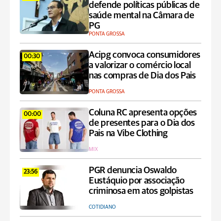
defende políticas públicas de
saúde mental na Câmara de
PG
PONTA GROSSA
Acipg convoca consumidores
00:30
a valorizar o comércio local
nas compras de Dia dos Pais
PONTA GROSSA
Coluna RC apresenta opções
00:00
de presentes para o Dia dos
Pais na Vibe Clothing
MIX
PGR denuncia Oswaldo
23:56
Eustáquio por associação
criminosa em atos golpistas
COTIDIANO