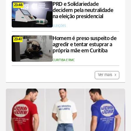
PRD e Solidariedade
23:46
decidem pela neutralidade
na eleição presidencial
ELEIÇÕES
Homem é preso suspeito de
23:41
agredir e tentar estuprar a
própria mãe em Curitiba
CURITIBA E RMC
Ver mais