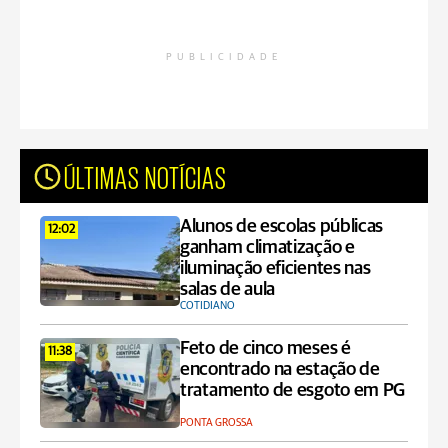
PUBLICIDADE
ÚLTIMAS NOTÍCIAS
Alunos de escolas públicas
12:02
ganham climatização e
iluminação eficientes nas
salas de aula
COTIDIANO
Feto de cinco meses é
11:38
encontrado na estação de
tratamento de esgoto em PG
PONTA GROSSA