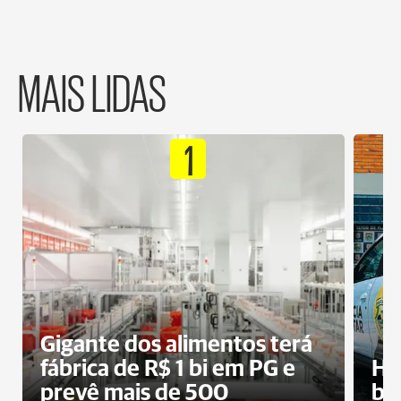
MAIS LIDAS
1
Gigante dos alimentos terá
fábrica de R$ 1 bi em PG e
Ho
prevê mais de 500
bo