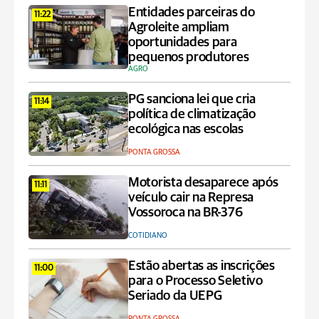
Entidades parceiras do
11:22
Agroleite ampliam
oportunidades para
pequenos produtores
AGRO
PG sanciona lei que cria
11:14
política de climatização
ecológica nas escolas
PONTA GROSSA
Motorista desaparece após
11:11
veículo cair na Represa
Vossoroca na BR-376
COTIDIANO
Estão abertas as inscrições
11:00
para o Processo Seletivo
Seriado da UEPG
PONTA GROSSA