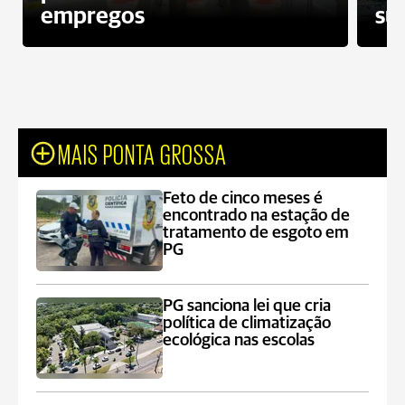
empregos
su
MAIS PONTA GROSSA
Feto de cinco meses é
encontrado na estação de
tratamento de esgoto em
PG
PG sanciona lei que cria
política de climatização
ecológica nas escolas