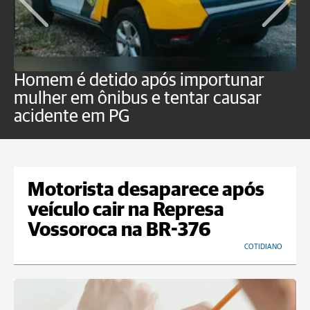
Homem é detido após importunar
P
mulher em ônibus e tentar causar
p
acidente em PG
Motorista desaparece após
veículo cair na Represa
Vossoroca na BR-376
COTIDIANO