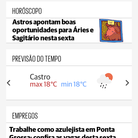
HORÓSCOPO
Astros apontam boas
oportunidades para Áries e
Sagitário nesta sexta
PREVISÃO DO TEMPO
Carambeí
in 18°C
max 18°C
min 17°C
EMPREGOS
Trabalhe como azulejista em Ponta