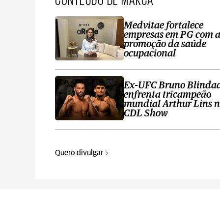
Medvitae fortalece
empresas em PG com 
promoção da saúde
ocupacional
Ex-UFC Bruno Blinda
enfrenta tricampeão
mundial Arthur Lins 
CDL Show
Quero divulgar