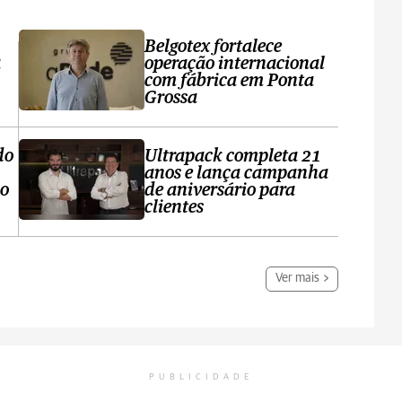
Belgotex fortalece
a
operação internacional
com fábrica em Ponta
Grossa
do
Ultrapack completa 21
anos e lança campanha
no
de aniversário para
clientes
Ver mais
PUBLICIDADE