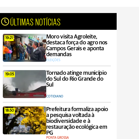
ÚLTIMAS NOTÍCIAS
Moro visita Agroleite,
19:21
destaca força do agro nos
Campos Gerais e aponta
demandas
ELEIÇÕES
Tornado atinge município
19:05
do Sul do Rio Grande do
Sul
COTIDIANO
Prefeitura formaliza apoio
18:50
a pesquisa voltada à
biodiversidade e à
restauração ecológica em
PG
PONTA GROSSA