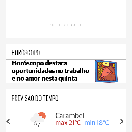
PUBLICIDADE
HORÓSCOPO
Horóscopo destaca
oportunidades no trabalho
e no amor nesta quinta
PREVISÃO DO TEMPO
Carambeí
in 18°C
max 21°C
min 18°C