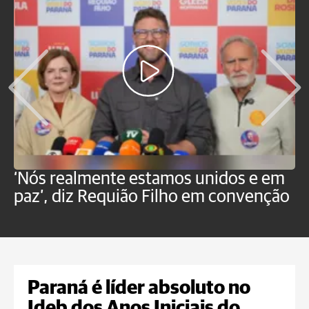
‘Nós realmente estamos unidos e em
M
paz’, diz Requião Filho em convenção
d
Paraná é líder absoluto no
Ideb dos Anos Iniciais do