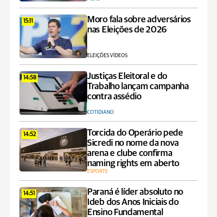
Moro fala sobre adversários
15:11
nas Eleições de 2026
ELEIÇÕES VÍDEOS
Justiças Eleitoral e do
14:58
Trabalho lançam campanha
contra assédio
COTIDIANO
Torcida do Operário pede
14:52
Sicredi no nome da nova
arena e clube confirma
naming rights em aberto
ESPORTE
Paraná é líder absoluto no
14:51
Ideb dos Anos Iniciais do
Ensino Fundamental