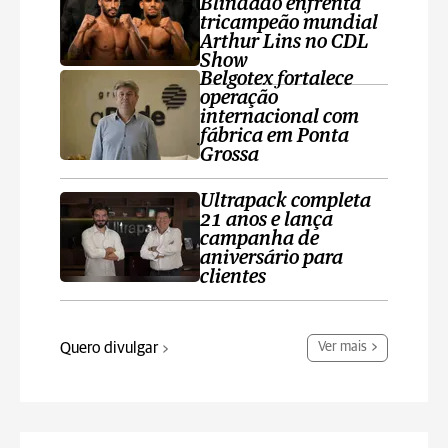
Blindado enfrenta
tricampeão mundial
Arthur Lins no CDL
Show
Belgotex fortalece
operação
internacional com
fábrica em Ponta
Grossa
Ultrapack completa
21 anos e lança
campanha de
aniversário para
clientes
Quero divulgar
Ver mais