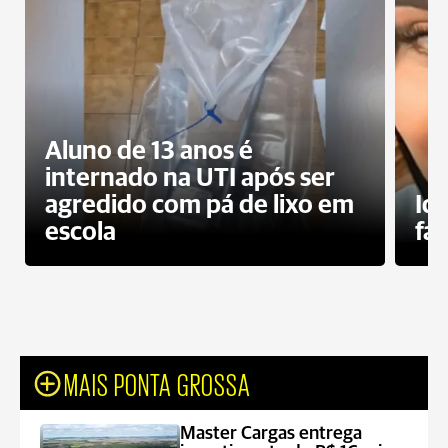
Aluno de 13 anos é
internado na UTI após ser
agredido com pá de lixo em
Id
escola
fa
MAIS PONTA GROSSA
Master Cargas entrega