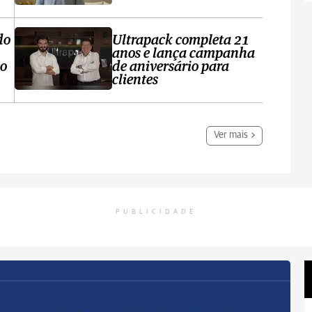
do
Ultrapack completa 21
anos e lança campanha
no
de aniversário para
clientes
Ver mais
PUBLICIDADE