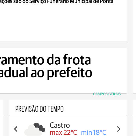
ções são do Serviço Funerário Municipal de Ponta
ramento da frota
adual ao prefeito
CAMPOS GERAIS
PREVISÃO DO TEMPO
Carambeí
max 21°C
min 18°C