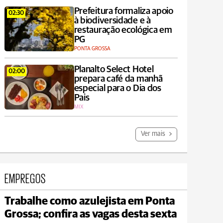
Prefeitura formaliza apoio
02:30
à biodiversidade e à
restauração ecológica em
PG
PONTA GROSSA
Planalto Select Hotel
02:00
prepara café da manhã
especial para o Dia dos
Pais
MIX
Ver mais
EMPREGOS
Trabalhe como azulejista em Ponta
Jaguariaíva
Grossa; confira as vagas desta sexta
max 22°C
min 19°C