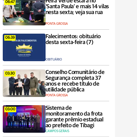
Feira Verde estará no
06:47
'Santa Paula' e mais 14 vilas
nesta sexta; veja sua rua
PONTA GROSSA
Falecimentos: obituário
06:39
desta sexta-feira (7)
OBITUÁRIO
Conselho Comunitário de
03:30
Segurança completa 37
anos e recebe título de
utilidade pública
PONTA GROSSA
Sistema de
03:00
monitoramento da frota
garante prêmio estadual
ao prefeito de Tibagi
CAMPOS GERAIS