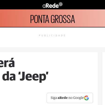
PONTA GROSSA
PUBLICIDADE
erá
da ‘Jeep’
Siga
aRede
no Google