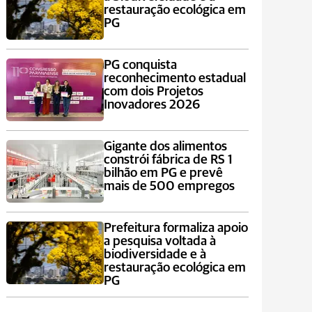
restauração ecológica em
PG
PG conquista
reconhecimento estadual
com dois Projetos
Inovadores 2026
Gigante dos alimentos
constrói fábrica de RS 1
bilhão em PG e prevê
mais de 500 empregos
Prefeitura formaliza apoio
a pesquisa voltada à
biodiversidade e à
restauração ecológica em
PG