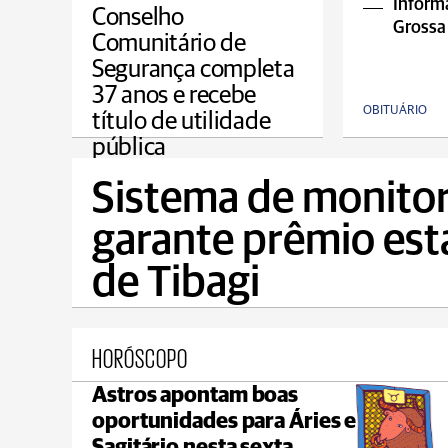
Informa
Conselho
Grossa
Comunitário de
Segurança completa
37 anos e recebe
OBITUÁRIO
título de utilidade
pública
PONTA GROSSA
Sistema de monito
garante prêmio est
de Tibagi
HORÓSCOPO
Astros apontam boas
Castro
oportunidades para Áries e
max 22°C
min 18°C