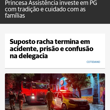
Princesa Assistência investe em PG
O
com tradição e cuidado com as
p
famílias
Suposto racha termina em
acidente, prisão e confusão
na delegacia
COTIDIANO