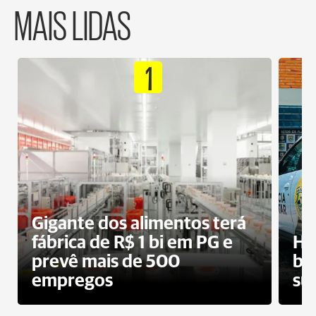
MAIS LIDAS
1
Gigante dos alimentos terá
fábrica de R$ 1 bi em PG e
Ho
prevê mais de 500
bo
empregos
su