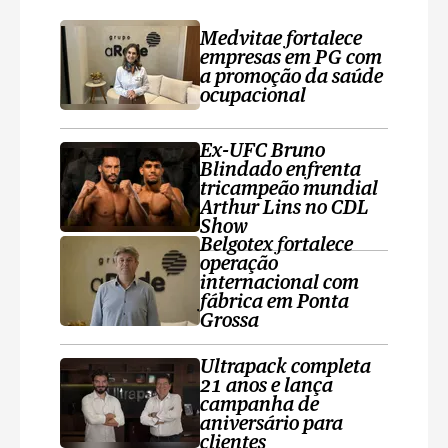
Medvitae fortalece
empresas em PG com
a promoção da saúde
ocupacional
Ex-UFC Bruno
Blindado enfrenta
tricampeão mundial
Arthur Lins no CDL
Show
Belgotex fortalece
operação
internacional com
fábrica em Ponta
Grossa
Ultrapack completa
21 anos e lança
campanha de
aniversário para
clientes