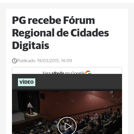
PG recebe Fórum
Regional de Cidades
Digitais
Publicado:
19/03/2015, 14:09
Siga
aRede
no Google
VÍDEO