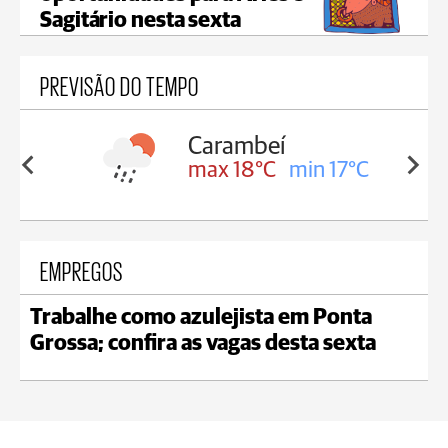
Sagitário nesta sexta
PREVISÃO DO TEMPO
ambeí
Jaguariaíva
 18°C
min 17°C
max 19°C
min 18°C
EMPREGOS
Trabalhe como azulejista em Ponta
Grossa; confira as vagas desta sexta