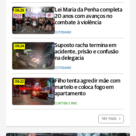
Lei Maria da Penha completa
09:29
20 anos com avanços no
combate à violência
COTIDIANO
Suposto racha termina em
09:24
acidente, prisão e confusão
na delegacia
COTIDIANO
Filho tenta agredir mãe com
09:22
martelo e coloca fogo em
apartamento
CURITIBA E RMC
Ver mais