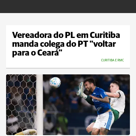
U
Vereadora do PL em Curitiba
manda colega do PT "voltar
para o Ceará"
CURITIBA E RMC