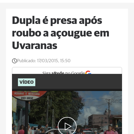
Dupla é presa após
roubo a açougue em
Uvaranas
Publicado:
17/03/2015, 15:50
Siga
aRede
no Google
VÍDEO