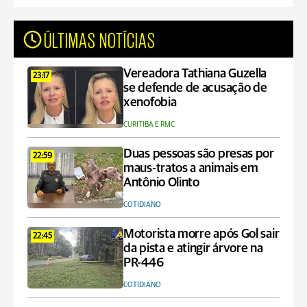
ÚLTIMAS NOTÍCIAS
Vereadora Tathiana Guzella
23:17
se defende de acusação de
xenofobia
CURITIBA E RMC
Duas pessoas são presas por
22:59
maus-tratos a animais em
Antônio Olinto
COTIDIANO
Motorista morre após Gol sair
22:45
da pista e atingir árvore na
PR-446
COTIDIANO