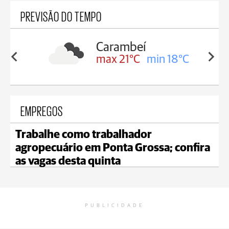
PREVISÃO DO TEMPO
eí
Jaguariaíva
C
min 18°C
max 21°C
min 20°C
EMPREGOS
Trabalhe como trabalhador
agropecuário em Ponta Grossa; confira
as vagas desta quinta
PUBLICIDADE