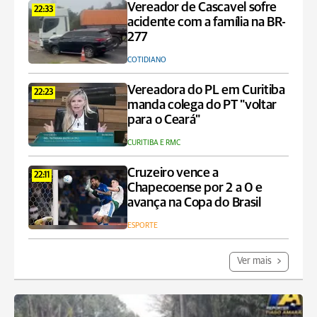
Vereador de Cascavel sofre
22:33
acidente com a família na BR-
277
COTIDIANO
Vereadora do PL em Curitiba
22:23
manda colega do PT "voltar
para o Ceará"
CURITIBA E RMC
Cruzeiro vence a
22:11
Chapecoense por 2 a 0 e
avança na Copa do Brasil
ESPORTE
Ver mais