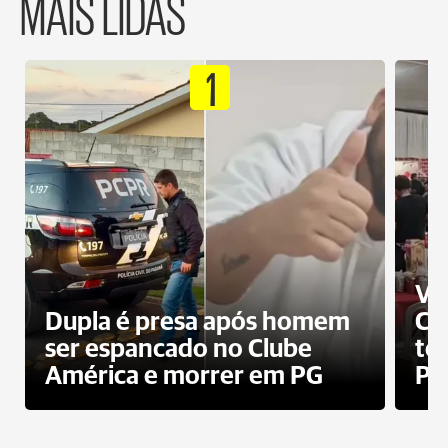
MAIS LIDAS
1
Ví
Dupla é presa após homem
Cl
ser espancado no Clube
te
América e morrer em PG
PG