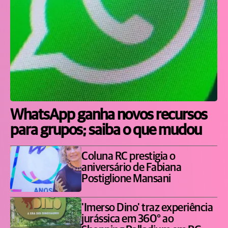
WhatsApp ganha novos recursos
para grupos; saiba o que mudou
Coluna RC prestigia o
aniversário de Fabiana
Postiglione Mansani
'Imerso Dino' traz experiência
jurássica em 360° ao