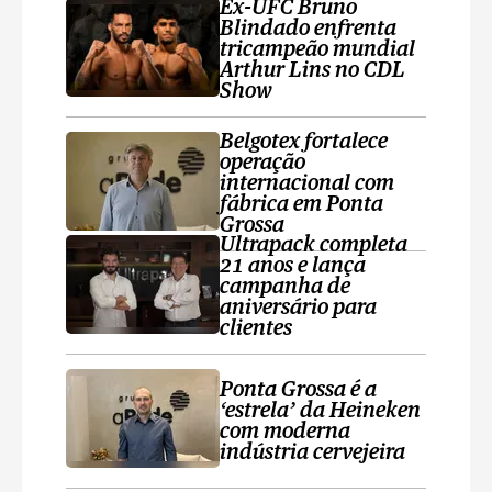
Ex-UFC Bruno
Blindado enfrenta
tricampeão mundial
Arthur Lins no CDL
Show
Belgotex fortalece
operação
internacional com
fábrica em Ponta
Grossa
Ultrapack completa
21 anos e lança
campanha de
aniversário para
clientes
Ponta Grossa é a
‘estrela’ da Heineken
com moderna
indústria cervejeira