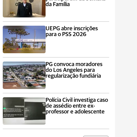
da Família
UEPG abre inscrições
para o PSS 2026
PG convoca moradores
do Los Angeles para
regularização fundiária
Polícia Civil investiga caso
de assédio entre ex-
professor e adolescente