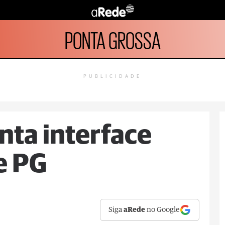
PONTA GROSSA
PUBLICIDADE
ta interface
e PG
Siga
aRede
no Google