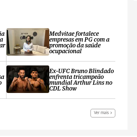
ia
Medvitae fortalece
ta
empresas em PG com a
ar
promoção da saúde
ocupacional
Ex-UFC Bruno Blindado
sa
enfrenta tricampeão
o
mundial Arthur Lins no
CDL Show
Ver mais