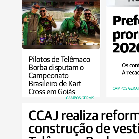
Pref
pror
2026
Pilotos de Telêmaco
Os cont
Borba disputam o
Arrecad
Campeonato
Brasileiro de Kart
CAMPOS GERAI
Cross em Goiás
CAMPOS GERAIS
CCAJ realiza reform
construção de vest