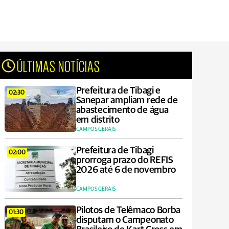
ÚLTIMAS NOTÍCIAS
Prefeitura de Tibagi e
02:30
Sanepar ampliam rede de
abastecimento de água
em distrito
CAMPOS GERAIS
Prefeitura de Tibagi
02:00
prorroga prazo do REFIS
2026 até 6 de novembro
CAMPOS GERAIS
Pilotos de Telêmaco Borba
01:30
disputam o Campeonato