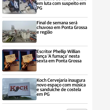
em luta com suspeito em
PG
Final de semana será
chuvoso em Ponta Grossa
e região
Escritor Phellip Willian
lança 'A fumaça' nesta
sexta em Ponta Grossa
Koch Cervejaria inaugura
novo espaço com música
e sanduíche de costela
em PG