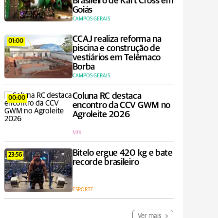
Brasileiro de Kart Cross em
Goiás
CAMPOS GERAIS
CCAJ realiza reforma na
01:00
piscina e construção de
vestiários em Telêmaco
Borba
CAMPOS GERAIS
Coluna RC destaca
00:00
encontro da CCV GWM no
Agroleite 2026
MIX
Bitelo ergue 420 kg e bate
23:56
recorde brasileiro
ESPORTE
Ver mais