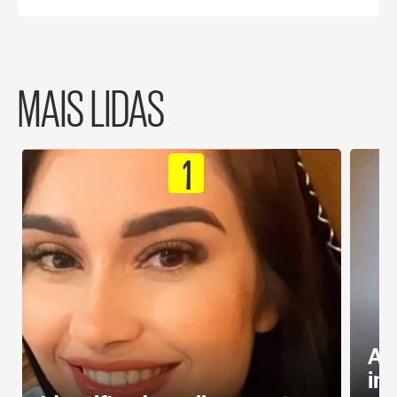
MAIS LIDAS
1
Al
in