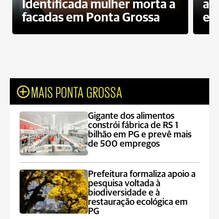
Identificada mulher morta a
ag
facadas em Ponta Grossa
es
MAIS PONTA GROSSA
Gigante dos alimentos
constrói fábrica de RS 1
bilhão em PG e prevê mais
de 500 empregos
Prefeitura formaliza apoio a
pesquisa voltada à
biodiversidade e à
restauração ecológica em
PG