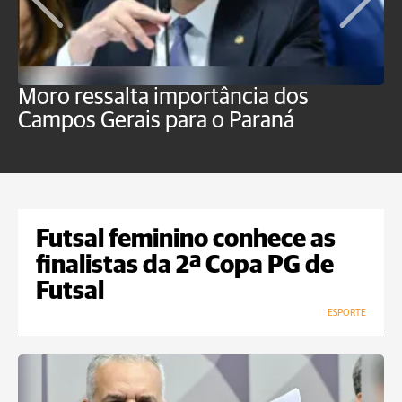
Moro ressalta importância dos
E
Campos Gerais para o Paraná
m
Futsal feminino conhece as
finalistas da 2ª Copa PG de
Futsal
ESPORTE