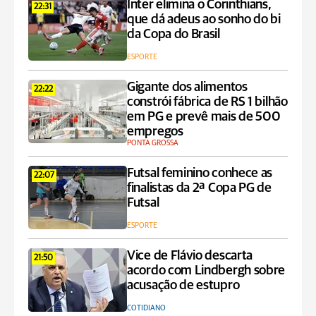
Inter elimina o Corinthians,
22:31
que dá adeus ao sonho do bi
da Copa do Brasil
ESPORTE
Gigante dos alimentos
22:22
constrói fábrica de RS 1 bilhão
em PG e prevê mais de 500
empregos
PONTA GROSSA
Futsal feminino conhece as
22:07
finalistas da 2ª Copa PG de
Futsal
ESPORTE
Vice de Flávio descarta
21:50
acordo com Lindbergh sobre
acusação de estupro
COTIDIANO