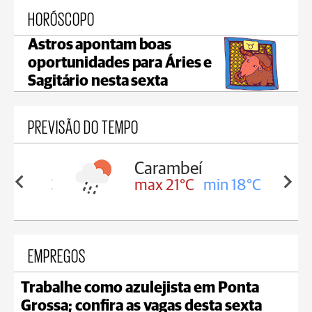
HORÓSCOPO
Astros apontam boas
oportunidades para Áries e
Sagitário nesta sexta
PREVISÃO DO TEMPO
Carambeí
in 18°C
max 21°C
min 18°C
EMPREGOS
Trabalhe como azulejista em Ponta
Grossa; confira as vagas desta sexta