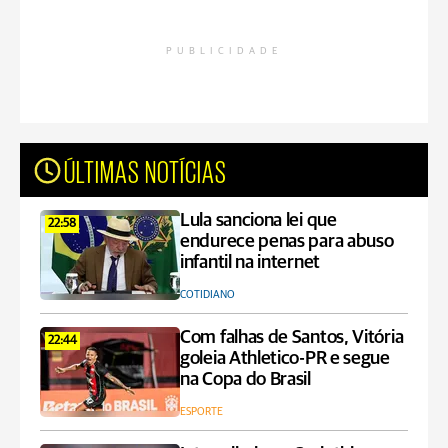
PUBLICIDADE
ÚLTIMAS NOTÍCIAS
Lula sanciona lei que
22:58
endurece penas para abuso
infantil na internet
COTIDIANO
Com falhas de Santos, Vitória
22:44
goleia Athletico-PR e segue
na Copa do Brasil
ESPORTE