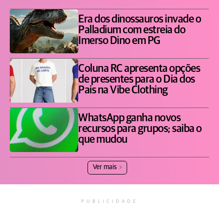
Era dos dinossauros invade o
Palladium com estreia do
Imerso Dino em PG
Coluna RC apresenta opções
de presentes para o Dia dos
Pais na Vibe Clothing
WhatsApp ganha novos
recursos para grupos; saiba o
que mudou
Ver mais
PUBLICIDADE