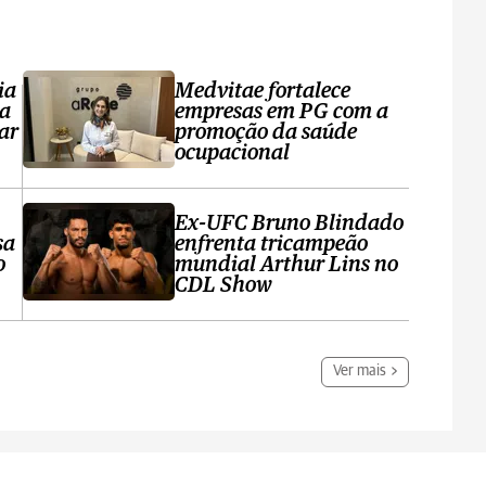
ia
Medvitae fortalece
ta
empresas em PG com a
ar
promoção da saúde
ocupacional
Ex-UFC Bruno Blindado
sa
enfrenta tricampeão
o
mundial Arthur Lins no
CDL Show
Ver mais