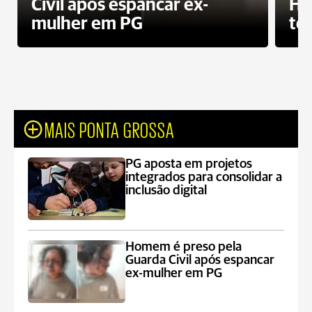
Civil após espancar ex-
Ho
mulher em PG
te
MAIS PONTA GROSSA
PG aposta em projetos
integrados para consolidar a
inclusão digital
Homem é preso pela
Guarda Civil após espancar
ex-mulher em PG