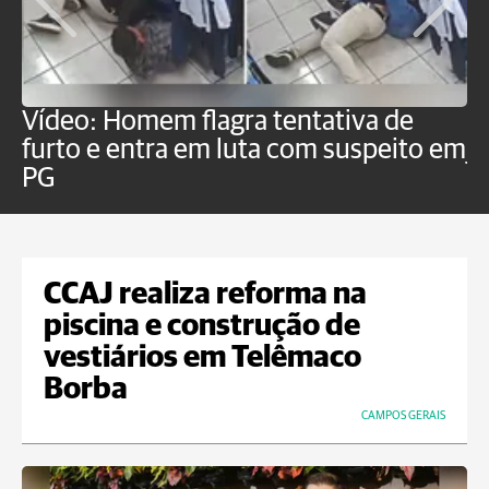
Vídeo: Homem flagra tentativa de
B
furto e entra em luta com suspeito em
j
PG
CCAJ realiza reforma na
piscina e construção de
vestiários em Telêmaco
Borba
CAMPOS GERAIS