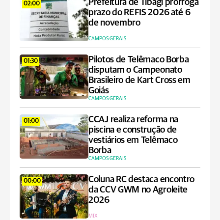
Prefeitura de Tibagi prorroga
02:00
prazo do REFIS 2026 até 6
de novembro
CAMPOS GERAIS
Pilotos de Telêmaco Borba
01:30
disputam o Campeonato
Brasileiro de Kart Cross em
Goiás
CAMPOS GERAIS
CCAJ realiza reforma na
01:00
piscina e construção de
vestiários em Telêmaco
Borba
CAMPOS GERAIS
Coluna RC destaca encontro
00:00
da CCV GWM no Agroleite
2026
MIX