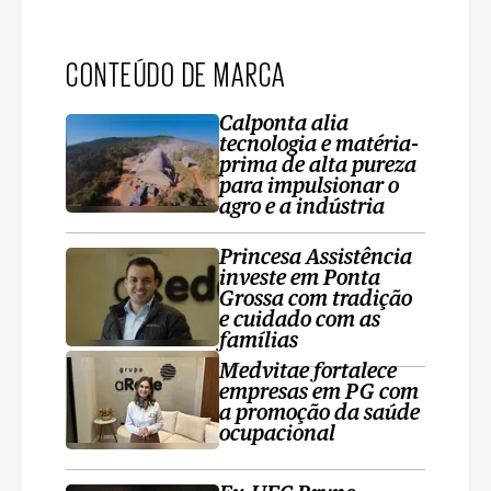
CONTEÚDO DE MARCA
Calponta alia
tecnologia e matéria-
prima de alta pureza
para impulsionar o
agro e a indústria
Princesa Assistência
investe em Ponta
Grossa com tradição
e cuidado com as
famílias
Medvitae fortalece
empresas em PG com
a promoção da saúde
ocupacional