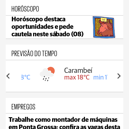
HORÓSCOPO
Horóscopo destaca
oportunidades e pede
cautela neste sábado (08)
PREVISÃO DO TEMPO
Carambeí
in 18°C
max 18°C
min 17°C
EMPREGOS
Trabalhe como montador de máquinas
em Ponta Grossa; confira as vagas desta