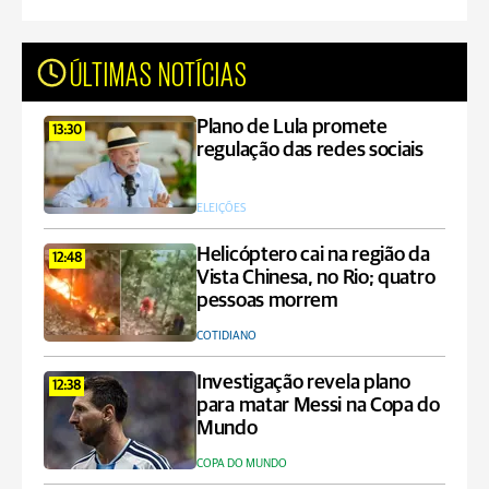
ÚLTIMAS NOTÍCIAS
Plano de Lula promete
13:30
regulação das redes sociais
ELEIÇÕES
Helicóptero cai na região da
12:48
Vista Chinesa, no Rio; quatro
pessoas morrem
COTIDIANO
Investigação revela plano
12:38
para matar Messi na Copa do
Mundo
COPA DO MUNDO