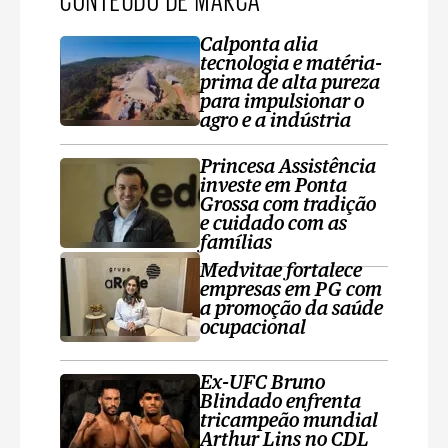
Calponta alia
tecnologia e matéria-
prima de alta pureza
para impulsionar o
agro e a indústria
Princesa Assistência
investe em Ponta
Grossa com tradição
e cuidado com as
famílias
Medvitae fortalece
empresas em PG com
a promoção da saúde
ocupacional
Ex-UFC Bruno
Blindado enfrenta
tricampeão mundial
Arthur Lins no CDL