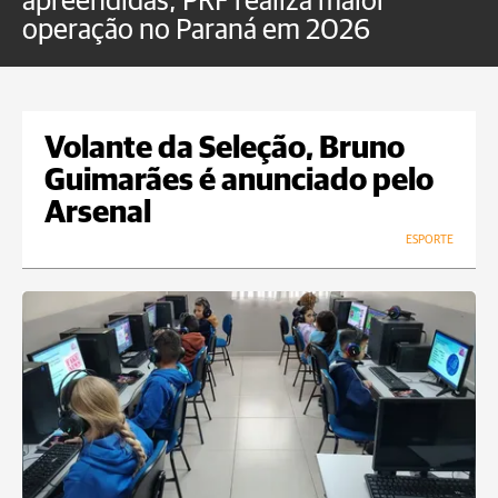
apreendidas, PRF realiza maior
p
operação no Paraná em 2026
Volante da Seleção, Bruno
Guimarães é anunciado pelo
Arsenal
ESPORTE