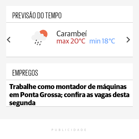
PREVISÃO DO TEMPO
Carambeí
in 18°C
max 20°C
min 18°C
EMPREGOS
Trabalhe como montador de máquinas
em Ponta Grossa; confira as vagas desta
segunda
PUBLICIDADE