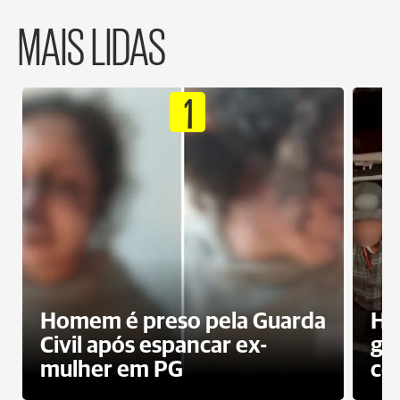
MAIS LIDAS
1
Homem é preso pela Guarda
Ho
Civil após espancar ex-
gr
mulher em PG
co