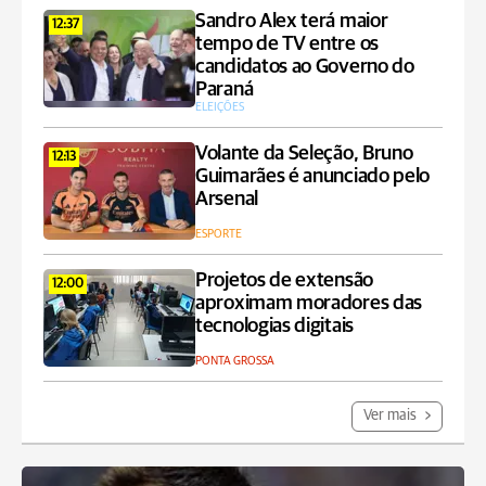
Sandro Alex terá maior
12:37
tempo de TV entre os
candidatos ao Governo do
Paraná
ELEIÇÕES
Volante da Seleção, Bruno
12:13
Guimarães é anunciado pelo
Arsenal
ESPORTE
Projetos de extensão
12:00
aproximam moradores das
tecnologias digitais
PONTA GROSSA
Ver mais