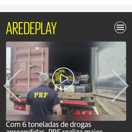
AREDEPLAY
Com 6 toneladas de drogas
F