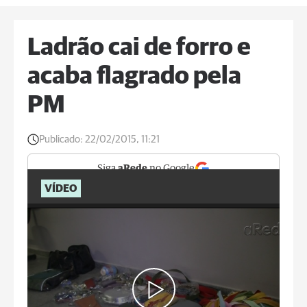
Ladrão cai de forro e
acaba flagrado pela
PM
Publicado:
22/02/2015, 11:21
Siga
aRede
no Google
VÍDEO