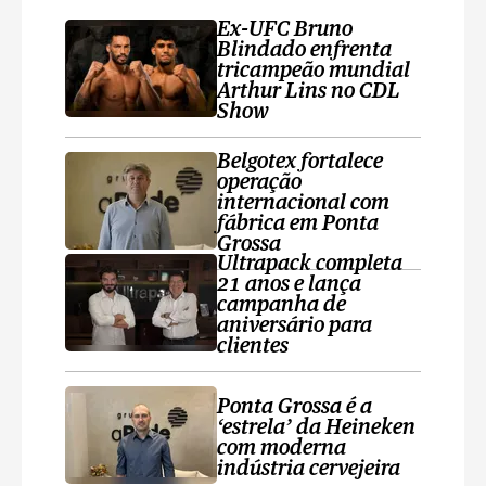
Ex-UFC Bruno
Blindado enfrenta
tricampeão mundial
Arthur Lins no CDL
Show
Belgotex fortalece
operação
internacional com
fábrica em Ponta
Grossa
Ultrapack completa
21 anos e lança
campanha de
aniversário para
clientes
Ponta Grossa é a
‘estrela’ da Heineken
com moderna
indústria cervejeira