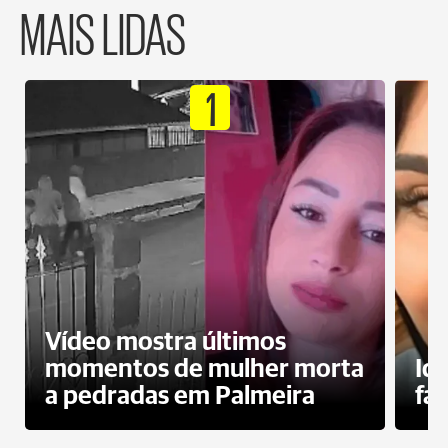
MAIS LIDAS
1
Vídeo mostra últimos
momentos de mulher morta
Id
a pedradas em Palmeira
fa