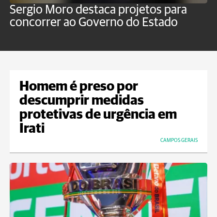
Sergio Moro destaca projetos para
M
concorrer ao Governo do Estado
a
Homem é preso por
descumprir medidas
protetivas de urgência em
Irati
CAMPOS GERAIS