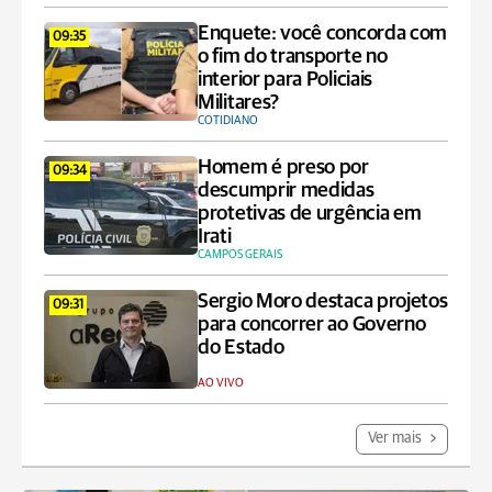
Enquete: você concorda com
09:35
o fim do transporte no
interior para Policiais
Militares?
COTIDIANO
Homem é preso por
09:34
descumprir medidas
protetivas de urgência em
Irati
CAMPOS GERAIS
Sergio Moro destaca projetos
09:31
para concorrer ao Governo
do Estado
AO VIVO
Ver mais