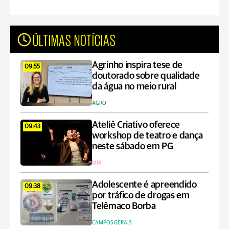
ÚLTIMAS NOTÍCIAS
Agrinho inspira tese de
09:55
doutorado sobre qualidade
da água no meio rural
AGRO
Ateliê Criativo oferece
09:43
workshop de teatro e dança
neste sábado em PG
MIX
Adolescente é apreendido
09:38
por tráfico de drogas em
Telêmaco Borba
CAMPOS GERAIS