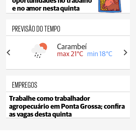
oportunidades no trabalho
e no amor nesta quinta
PREVISÃO DO TEMPO
Carambeí
in 18°C
max 21°C
min 18°C
EMPREGOS
Trabalhe como trabalhador
agropecuário em Ponta Grossa; confira
as vagas desta quinta