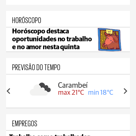
HORÓSCOPO
Horóscopo destaca
oportunidades no trabalho
e no amor nesta quinta
PREVISÃO DO TEMPO
Carambeí
in 19°C
max 21°C
min 18°C
EMPREGOS