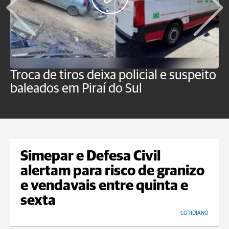
Troca de tiros deixa policial e suspeito
H
baleados em Piraí do Sul
f
P
Simepar e Defesa Civil
alertam para risco de granizo
e vendavais entre quinta e
sexta
COTIDIANO