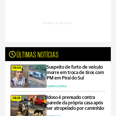
PUBLICIDADE
ÚLTIMAS NOTÍCIAS
Suspeito de furto de veículo
09:04
morre em troca de tiros com
PM em Piraí do Sul
CAMPOS GERAIS
Idoso é prensado contra
08:56
parede da própria casa após
ser atropelado por caminhão