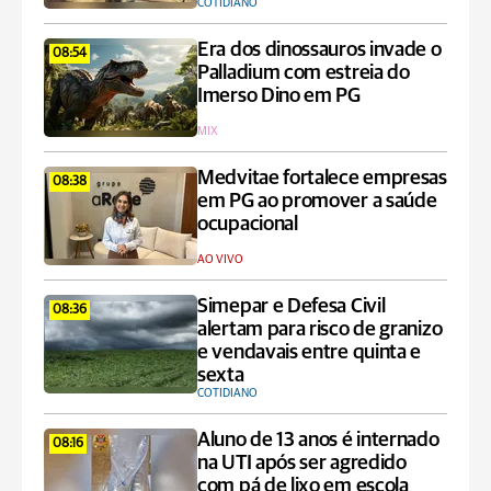
COTIDIANO
Era dos dinossauros invade o
08:54
Palladium com estreia do
Imerso Dino em PG
MIX
Medvitae fortalece empresas
08:38
em PG ao promover a saúde
ocupacional
AO VIVO
Simepar e Defesa Civil
08:36
alertam para risco de granizo
e vendavais entre quinta e
sexta
COTIDIANO
Aluno de 13 anos é internado
08:16
na UTI após ser agredido
com pá de lixo em escola