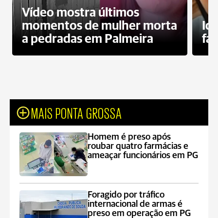
Vídeo mostra últimos
momentos de mulher morta
Id
a pedradas em Palmeira
fa
MAIS PONTA GROSSA
Homem é preso após
roubar quatro farmácias e
ameaçar funcionários em PG
Foragido por tráfico
internacional de armas é
preso em operação em PG