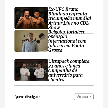
Ex-UFC Bruno
Blindado enfrenta
tricampeão mundial
Arthur Lins no CDL
Show
Belgotex fortalece
operação
internacional com
fábrica em Ponta
Grossa
Ultrapack completa
21 anos e lança
campanha de
aniversário para
clientes
Quero divulgar
Ver mais