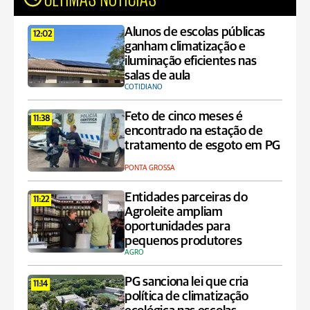
Alunos de escolas públicas
12:02
ganham climatização e
iluminação eficientes nas
salas de aula
COTIDIANO
Feto de cinco meses é
11:38
encontrado na estação de
tratamento de esgoto em PG
PONTA GROSSA
Entidades parceiras do
11:22
Agroleite ampliam
oportunidades para
pequenos produtores
AGRO
PG sanciona lei que cria
11:14
política de climatização