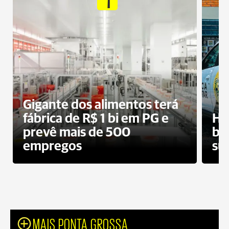
Gigante dos alimentos terá
fábrica de R$ 1 bi em PG e
Ho
prevê mais de 500
bo
empregos
su
MAIS PONTA GROSSA