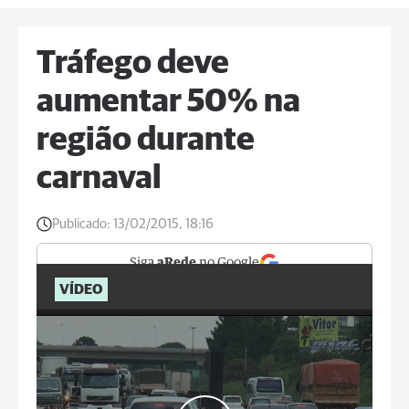
Tráfego deve
aumentar 50% na
região durante
carnaval
Publicado:
13/02/2015, 18:16
Siga
aRede
no Google
VÍDEO