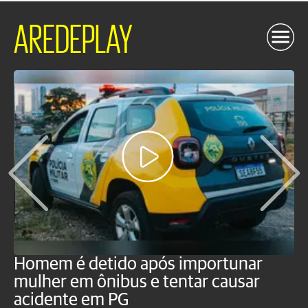
AREDEPLAY
Homem é detido após importunar
P
mulher em ônibus e tentar causar
p
acidente em PG