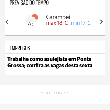
PREVISÃO DO TEMPO
Carambeí
8°C
max 18°C
min 17°C
EMPREGOS
Trabalhe como azulejista em Ponta
Grossa; confira as vagas desta sexta
PUBLICIDADE