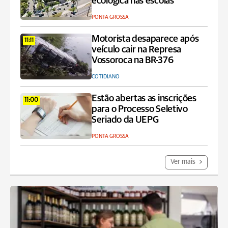
ecológica nas escolas
PONTA GROSSA
Motorista desaparece após
11:11
veículo cair na Represa
Vossoroca na BR-376
COTIDIANO
Estão abertas as inscrições
11:00
para o Processo Seletivo
Seriado da UEPG
PONTA GROSSA
Ver mais