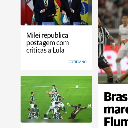
Milei republica
postagem com
críticas a Lula
COTIDIANO
Bras
marc
Flum