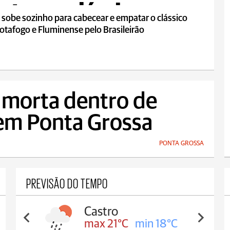
te em clássico
 sobe sozinho para cabecear e empatar o clássico
otafogo e Fluminense pelo Brasileirão
 morta dentro de
 em Ponta Grossa
PONTA GROSSA
PREVISÃO DO TEMPO
Castro
max 21°C
min 18°C