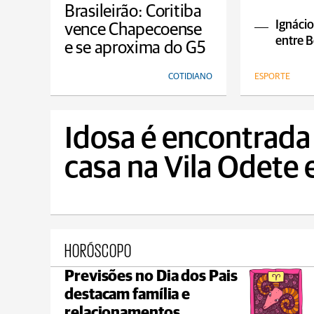
empa
Brasileirão: Coritiba
Ignácio
vence Chapecoense
entre B
e se aproxima do G5
COTIDIANO
ESPORTE
Idosa é encontrada
casa na Vila Odete
HORÓSCOPO
Previsões no Dia dos Pais
Ponta Grossa
destacam família e
max 20°C
min 18°C
relacionamentos