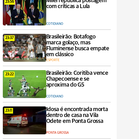
Milei republica postagem
23:56
com críticas a Lula
COTIDIANO
Brasileirão: Botafogo
23:37
marca golaço, mas
Fluminense busca empate
em clássico
ESPORTE
Brasileirão: Coritiba vence
23:22
Chapecoense e se
aproxima do G5
COTIDIANO
Idosa é encontrada morta
23:11
dentro de casa na Vila
Odete em Ponta Grossa
PONTA GROSSA