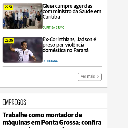
Gleisi cumpre agendas
22:51
com ministro da Saúde em
Curitiba
CURITIBA E RMC
Ex-Corinthians, Jadson é
22:36
preso por violência
doméstica no Paraná
COTIDIANO
Ver mais
EMPREGOS
Trabalhe como montador de
Carambeí
máquinas em Ponta Grossa; confira
max 20°C
min 18°C