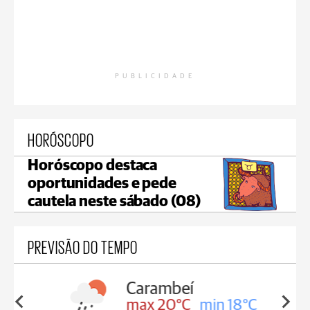
PUBLICIDADE
HORÓSCOPO
Horóscopo destaca
oportunidades e pede
cautela neste sábado (08)
PREVISÃO DO TEMPO
Carambeí
in 18°C
max 20°C
min 18°C