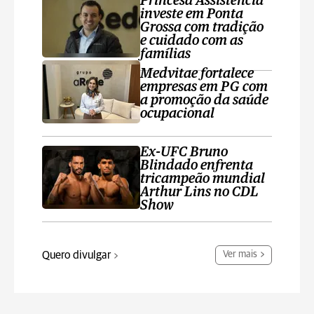
Princesa Assistência
investe em Ponta
Grossa com tradição
e cuidado com as
famílias
Medvitae fortalece
empresas em PG com
a promoção da saúde
ocupacional
Ex-UFC Bruno
Blindado enfrenta
tricampeão mundial
Arthur Lins no CDL
Show
Quero divulgar
Ver mais