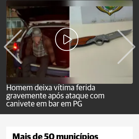
Homem deixa vítima ferida
H
gravemente após ataque com
e
canivete em bar em PG
Mais de 50 municípios