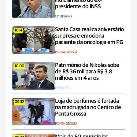
indiciamento do ex-
presidente do INSS
COTIDIANO
Santa Casa realiza aniversário
10:14
surpresa e emociona
paciente da oncologia em PG
PONTA GROSSA
Patrimônio de Nikolas sobe
10:00
de R$ 36 mil para R$ 3,8
milhões em 4 anos
ELEIÇÕES
Loja de perfumes é furtada
09:32
na madrugada no Centro de
Ponta Grossa
PONTA GROSSA
Mais de 50 municípios