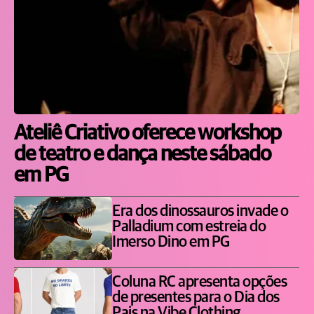
Ateliê Criativo oferece workshop
de teatro e dança neste sábado
em PG
Era dos dinossauros invade o
Palladium com estreia do
Imerso Dino em PG
Coluna RC apresenta opções
de presentes para o Dia dos
Pais na Vibe Clothing