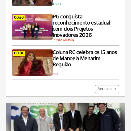
AGRO
PG conquista
00:30
reconhecimento estadual
com dois Projetos
Inovadores 2026
PONTA GROSSA
Coluna RC celebra os 15 anos
00:00
de Manoela Menarim
Requião
MIX
Ver mais