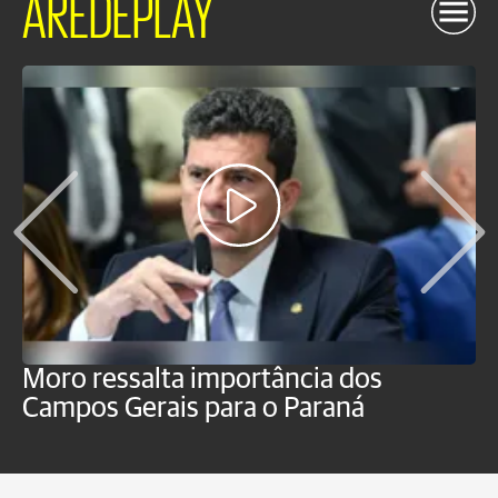
AREDEPLAY
Moro ressalta importância dos
E
Campos Gerais para o Paraná
m