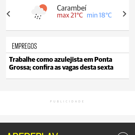
Carambeí
in 18°C
max 21°C
min 18°C
EMPREGOS
Trabalhe como azulejista em Ponta
Grossa; confira as vagas desta sexta
PUBLICIDADE