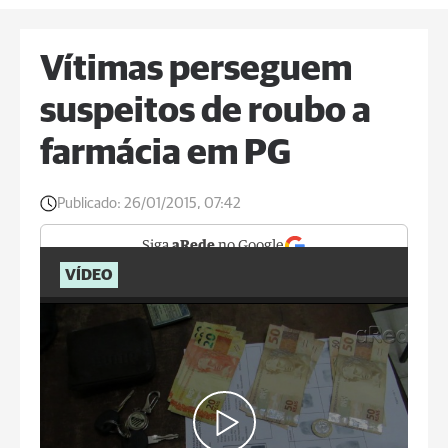
Vítimas perseguem
suspeitos de roubo a
farmácia em PG
Publicado:
26/01/2015, 07:42
Siga
aRede
no Google
VÍDEO