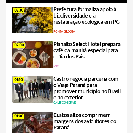
Prefeitura formaliza apoio à
02:30
biodiversidade e à
restauração ecológica em PG
PONTA GROSSA
Planalto Select Hotel prepara
02:00
café da manhã especial para
o Dia dos Pais
MIX
Castro negocia parceria com
01:30
o Viaje Paraná para
promover município no Brasil
e no exterior
CAMPOS GERAIS
Custos altos comprimem
01:00
margens dos avicultores do
Paraná