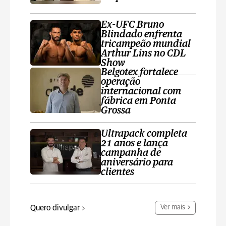
Ex-UFC Bruno
Blindado enfrenta
tricampeão mundial
Arthur Lins no CDL
Show
Belgotex fortalece
operação
internacional com
fábrica em Ponta
Grossa
Ultrapack completa
21 anos e lança
campanha de
aniversário para
clientes
Quero divulgar
Ver mais