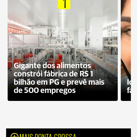
1
Gigante dos alimentos
constrói fábrica de RS 1
bilhão em PG e prevê mais
Id
de 500 empregos
fa
MAIS PONTA GROSSA