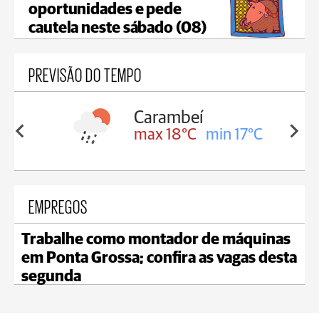
oportunidades e pede
cautela neste sábado (08)
PREVISÃO DO TEMPO
Carambeí
Jaguariaíva
max 18°C
min 17°C
max 19°C
m
EMPREGOS
Trabalhe como montador de máquinas
em Ponta Grossa; confira as vagas desta
segunda