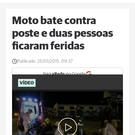
Moto bate contra
poste e duas pessoas
ficaram feridas
Publicado:
25/01/2015, 09:37
Siga
aRede
no Google
VÍDEO