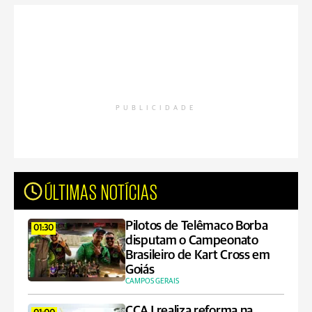
PUBLICIDADE
ÚLTIMAS NOTÍCIAS
Pilotos de Telêmaco Borba
01:30
disputam o Campeonato
Brasileiro de Kart Cross em
Goiás
CAMPOS GERAIS
CCAJ realiza reforma na