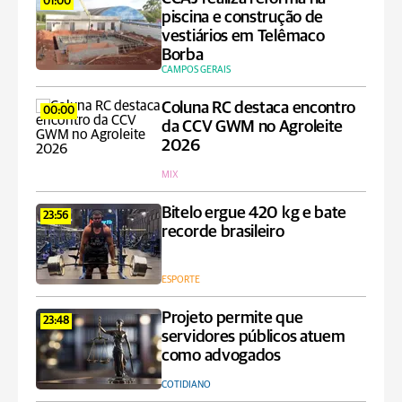
01:00
piscina e construção de
vestiários em Telêmaco
Borba
CAMPOS GERAIS
Coluna RC destaca encontro
00:00
da CCV GWM no Agroleite
2026
MIX
Bitelo ergue 420 kg e bate
23:56
recorde brasileiro
ESPORTE
Projeto permite que
23:48
servidores públicos atuem
como advogados
COTIDIANO