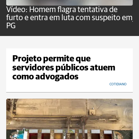
Vídeo: Homem flagra tentativa de
B
furto e entra em luta com suspeito em
j
PG
Projeto permite que
servidores públicos atuem
como advogados
COTIDIANO