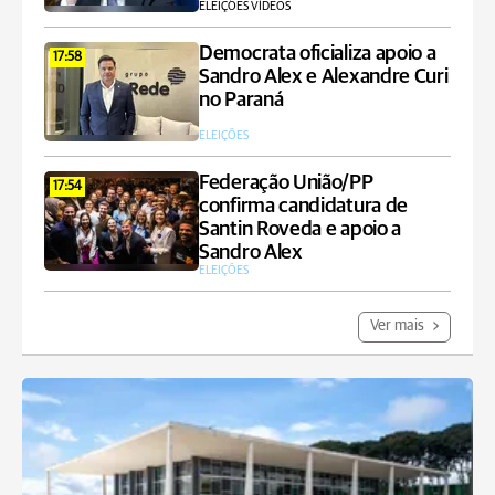
ELEIÇÕES VÍDEOS
Democrata oficializa apoio a
17:58
Sandro Alex e Alexandre Curi
no Paraná
ELEIÇÕES
Federação União/PP
17:54
confirma candidatura de
Santin Roveda e apoio a
Sandro Alex
ELEIÇÕES
Ver mais