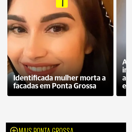
1
Al
in
Identificada mulher morta a
ag
facadas em Ponta Grossa
es
MAIS PONTA GROSSA