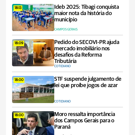
Ideb 2025: Tibagi conquista
18:13
maior nota da história do
município
CAMPOS GERAIS
Pedido do SECOVI-PR ajuda
18:09
mercado imobiliário nos
desafios da Reforma
Tributária
COTIDIANO
STF suspende julgamento de
18:00
lei que proíbe jogos de azar
COTIDIANO
Moro ressalta importância
18:00
dos Campos Gerais para o
Paraná