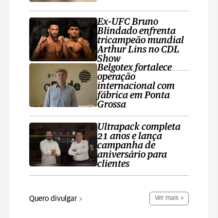
Ex-UFC Bruno
Blindado enfrenta
tricampeão mundial
Arthur Lins no CDL
Show
Belgotex fortalece
operação
internacional com
fábrica em Ponta
Grossa
Ultrapack completa
21 anos e lança
campanha de
aniversário para
clientes
Quero divulgar
Ver mais