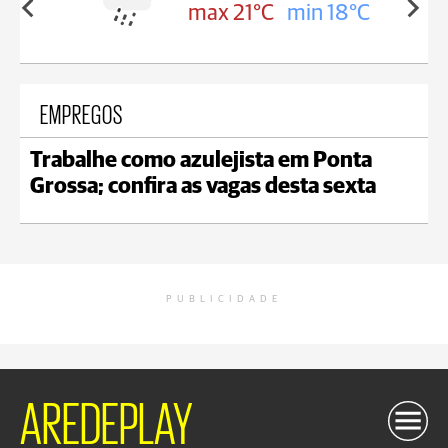
in 18°C
max 21°C
min 18°C
EMPREGOS
Trabalhe como azulejista em Ponta
Grossa; confira as vagas desta sexta
PUBLICIDADE
AREDEPLAY