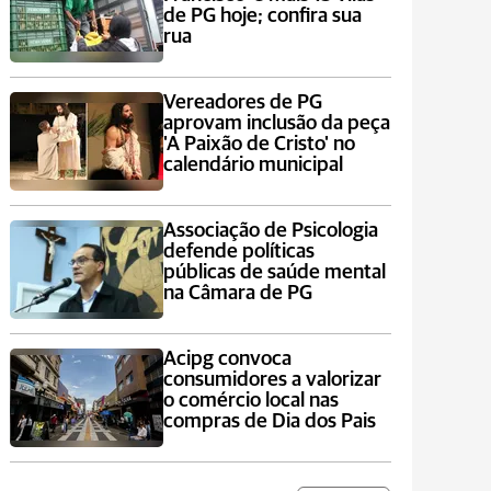
de PG hoje; confira sua
rua
Vereadores de PG
aprovam inclusão da peça
'A Paixão de Cristo' no
calendário municipal
Associação de Psicologia
defende políticas
públicas de saúde mental
na Câmara de PG
Acipg convoca
consumidores a valorizar
o comércio local nas
compras de Dia dos Pais