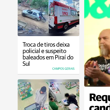
Troca de tiros deixa
policial e suspeito
baleados em Piraí do
Sul
CAMPOS GERAIS
Requ
cand