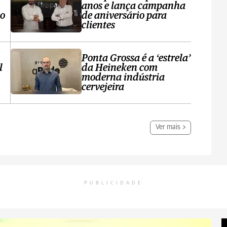
anos e lança campanha
no
de aniversário para
clientes
Ponta Grossa é a ‘estrela’
l
da Heineken com
moderna indústria
cervejeira
Ver mais
PUBLICIDADE