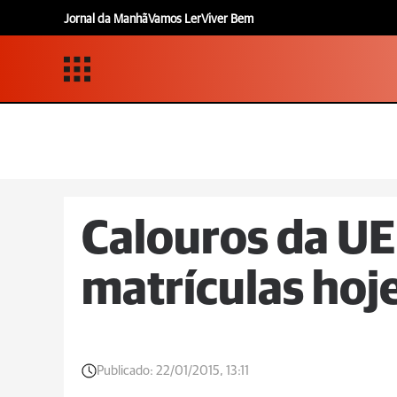
Jornal da Manhã
Vamos Ler
Viver Bem
Calouros da U
matrículas hoj
Publicado:
22/01/2015, 13:11