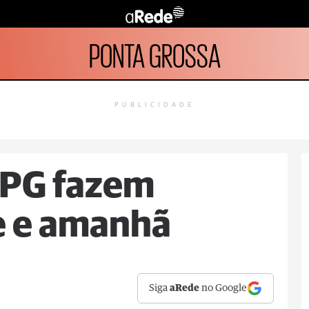
PONTA GROSSA
PUBLICIDADE
EPG fazem
e e amanhã
Siga
aRede
no Google