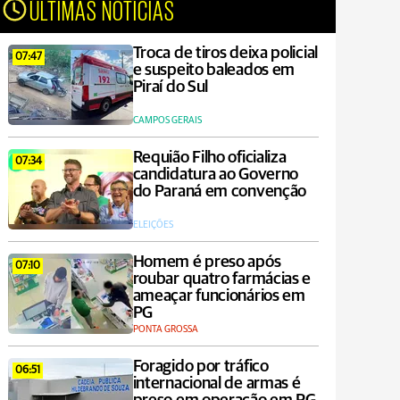
ÚLTIMAS NOTÍCIAS
Troca de tiros deixa policial
07:47
e suspeito baleados em
Piraí do Sul
CAMPOS GERAIS
Requião Filho oficializa
07:34
candidatura ao Governo
do Paraná em convenção
ELEIÇÕES
Homem é preso após
07:10
roubar quatro farmácias e
ameaçar funcionários em
PG
PONTA GROSSA
Foragido por tráfico
06:51
internacional de armas é