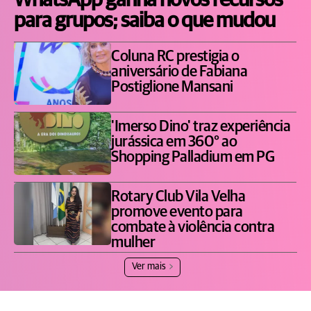
WhatsApp ganha novos recursos
para grupos; saiba o que mudou
Coluna RC prestigia o
aniversário de Fabiana
Postiglione Mansani
'Imerso Dino' traz experiência
jurássica em 360° ao
Shopping Palladium em PG
Rotary Club Vila Velha
promove evento para
combate à violência contra
mulher
Ver mais