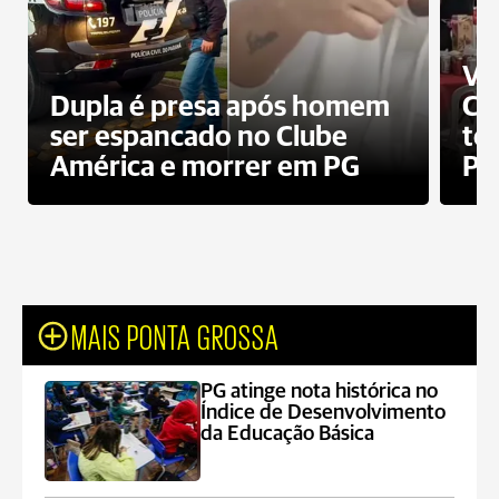
Ví
Dupla é presa após homem
Cl
ser espancado no Clube
te
América e morrer em PG
PG
MAIS PONTA GROSSA
PG atinge nota histórica no
Índice de Desenvolvimento
da Educação Básica