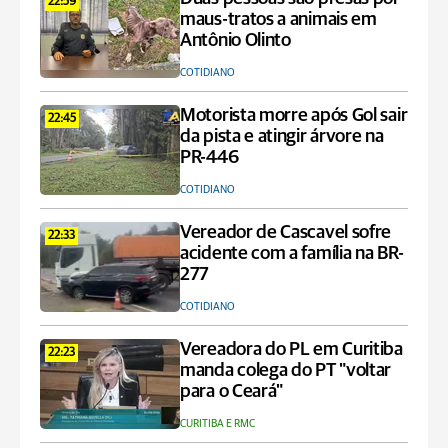
22:59
maus-tratos a animais em
Antônio Olinto
COTIDIANO
Motorista morre após Gol sair
22:45
da pista e atingir árvore na
PR-446
COTIDIANO
Vereador de Cascavel sofre
22:33
acidente com a família na BR-
277
COTIDIANO
Vereadora do PL em Curitiba
22:23
manda colega do PT "voltar
para o Ceará"
CURITIBA E RMC