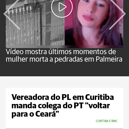
Vídeo mostra últimos momentos de
"
mulher morta a pedradas em Palmeira
c
U
Vereadora do PL em Curitiba
manda colega do PT "voltar
para o Ceará"
CURITIBA E RMC