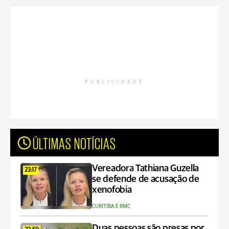
PUBLICIDADE
ÚLTIMAS NOTÍCIAS
Vereadora Tathiana Guzella
23:17
se defende de acusação de
xenofobia
CURITIBA E RMC
Duas pessoas são presas por