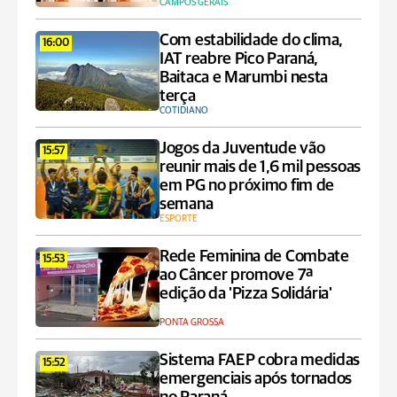
CAMPOS GERAIS
Com estabilidade do clima,
16:00
IAT reabre Pico Paraná,
Baitaca e Marumbi nesta
terça
COTIDIANO
Jogos da Juventude vão
15:57
reunir mais de 1,6 mil pessoas
em PG no próximo fim de
semana
ESPORTE
Rede Feminina de Combate
15:53
ao Câncer promove 7ª
edição da 'Pizza Solidária'
PONTA GROSSA
Sistema FAEP cobra medidas
15:52
emergenciais após tornados