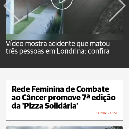
Vídeo mostra acidente que matou
T
três pessoas em Londrina; confira
c
Rede Feminina de Combate
ao Câncer promove 7ª edição
da 'Pizza Solidária'
PONTA GROSSA