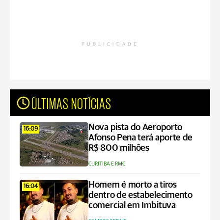
PUBLICIDADE
ÚLTIMAS NOTÍCIAS
Nova pista do Aeroporto
16:09
Afonso Pena terá aporte de
R$ 800 milhões
CURITIBA E RMC
Homem é morto a tiros
16:04
dentro de estabelecimento
comercial em Imbituva