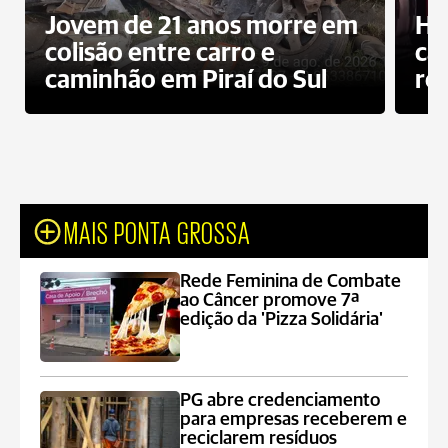
Jovem de 21 anos morre em
Ho
colisão entre carro e
ca
caminhão em Piraí do Sul
ro
MAIS PONTA GROSSA
Rede Feminina de Combate
ao Câncer promove 7ª
edição da 'Pizza Solidária'
PG abre credenciamento
para empresas receberem e
reciclarem resíduos