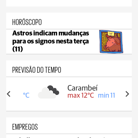
HORÓSCOPO
Astros indicam mudanças
para os signos nesta terça
(11)
PREVISÃO DO TEMPO
Carambeí
in 12°C
max 12°C
min 11°C
EMPREGOS