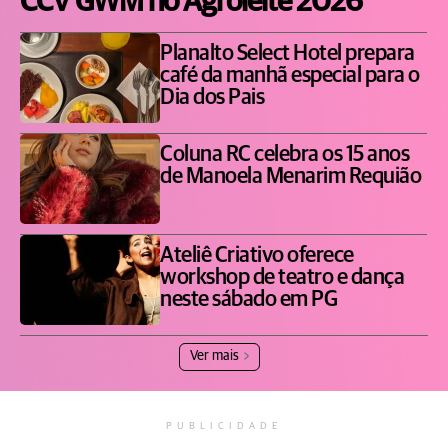
CCV GWM no Agroleite 2026
Planalto Select Hotel prepara
café da manhã especial para o
Dia dos Pais
Coluna RC celebra os 15 anos
de Manoela Menarim Requião
Ateliê Criativo oferece
workshop de teatro e dança
neste sábado em PG
Ver mais
PUBLICIDADE