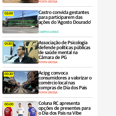
PONTA GROSSA
Castro convida gestantes
02:00
para participarem das
ações do ‘Agosto Dourado’
CAMPOS GERAIS
Associação de Psicologia
01:30
defende políticas públicas
de saúde mental na
Câmara de PG
PONTA GROSSA
Acipg convoca
00:30
consumidores a valorizar o
comércio local nas
compras de Dia dos Pais
PONTA GROSSA
Coluna RC apresenta
00:00
opções de presentes para
o Dia dos Pais na Vibe