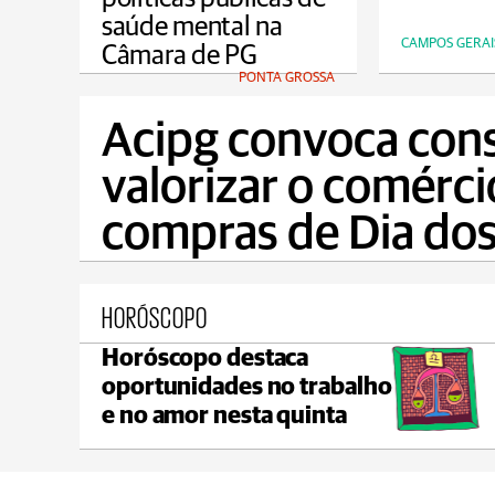
saúde mental na
CAMPOS GERAI
Câmara de PG
PONTA GROSSA
Acipg convoca con
valorizar o comérci
compras de Dia dos
HORÓSCOPO
Horóscopo destaca
Prudentópolis
oportunidades no trabalho
C
max 21°C
min 17°C
e no amor nesta quinta