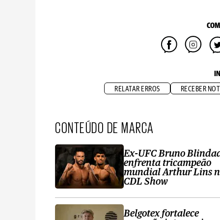
COM
I
RELATAR ERROS
RECEBER NOT
CONTEÚDO DE MARCA
Ex-UFC Bruno Blinda
enfrenta tricampeão
mundial Arthur Lins 
CDL Show
Belgotex fortalece