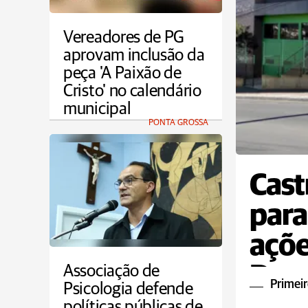
Vereadores de PG
aprovam inclusão da
peça 'A Paixão de
Cristo' no calendário
municipal
PONTA GROSSA
Cast
para
açõe
Dou
Associação de
Primeir
Psicologia defende
políticas públicas de