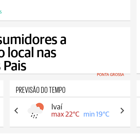
S
sumidores a
o local nas
 Pais
PONTA GROSSA
PREVISÃO DO TEMPO
Ivaí
max 22°C
min 19°C