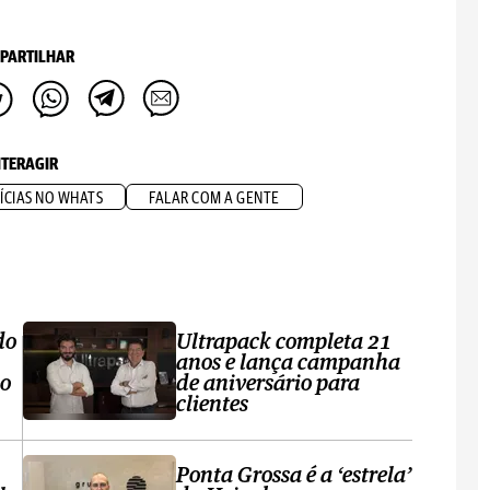
PARTILHAR
NTERAGIR
ÍCIAS NO WHATS
FALAR COM A GENTE
do
Ultrapack completa 21
anos e lança campanha
no
de aniversário para
clientes
Ponta Grossa é a ‘estrela’