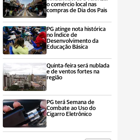
o comércio local nas
compras de Dia dos Pais
PG atinge nota histórica
no Índice de
Desenvolvimento da
Educação Básica
Quinta-feira será nublada
e de ventos fortes na
região
PG terá Semana de
Combate ao Uso do
Cigarro Eletrônico