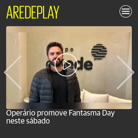
AREDEPLAY
Operário promove Fantasma Day
R
neste sábado
c