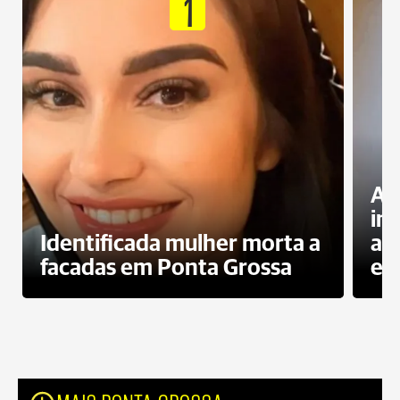
1
Al
in
Identificada mulher morta a
ag
facadas em Ponta Grossa
es