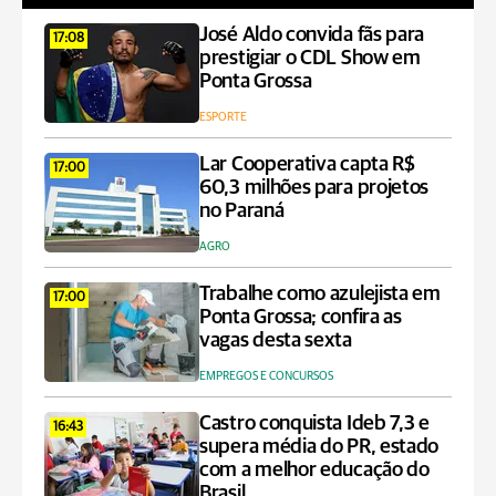
José Aldo convida fãs para
17:08
prestigiar o CDL Show em
Ponta Grossa
ESPORTE
Lar Cooperativa capta R$
17:00
60,3 milhões para projetos
no Paraná
AGRO
Trabalhe como azulejista em
17:00
Ponta Grossa; confira as
vagas desta sexta
EMPREGOS E CONCURSOS
Castro conquista Ideb 7,3 e
16:43
supera média do PR, estado
com a melhor educação do
Brasil