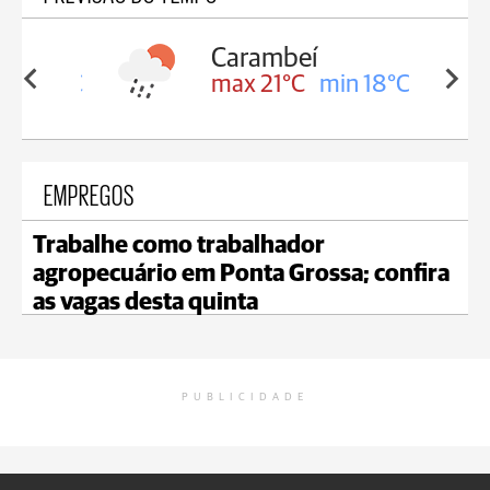
Carambeí
in 18°C
max 21°C
min 18°C
EMPREGOS
Trabalhe como trabalhador
agropecuário em Ponta Grossa; confira
as vagas desta quinta
PUBLICIDADE