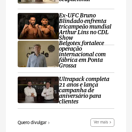
Ex-UFC Bruno
Blindado enfrenta
tricampeão mundial
Arthur Lins no CDL
Show
Belgotex fortalece
operação
internacional com
fábrica em Ponta
Grossa
Ultrapack completa
21 anos e lança
campanha de
aniversário para
clientes
Quero divulgar
Ver mais