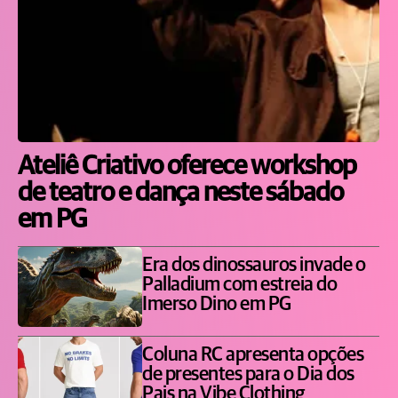
Ateliê Criativo oferece workshop
de teatro e dança neste sábado
em PG
Era dos dinossauros invade o
Palladium com estreia do
Imerso Dino em PG
Coluna RC apresenta opções
de presentes para o Dia dos
Pais na Vibe Clothing