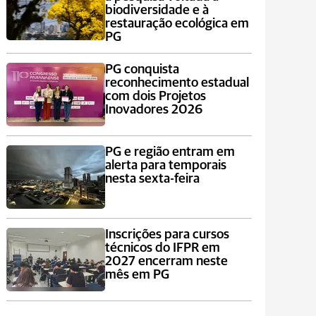
biodiversidade e à
restauração ecológica em
PG
PG conquista
reconhecimento estadual
com dois Projetos
Inovadores 2026
PG e região entram em
alerta para temporais
nesta sexta-feira
Inscrições para cursos
técnicos do IFPR em
2027 encerram neste
mês em PG