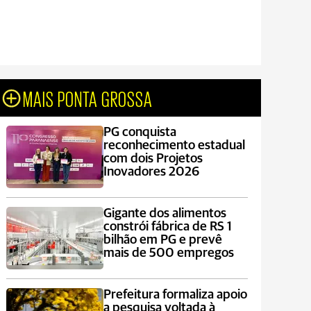
MAIS PONTA GROSSA
PG conquista
reconhecimento estadual
com dois Projetos
Inovadores 2026
Gigante dos alimentos
constrói fábrica de RS 1
bilhão em PG e prevê
mais de 500 empregos
Prefeitura formaliza apoio
a pesquisa voltada à