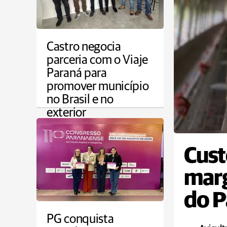
Castro negocia
parceria com o Viaje
Paraná para
promover município
no Brasil e no
exterior
CAMPOS GERAIS
Cust
marg
do P
PG conquista