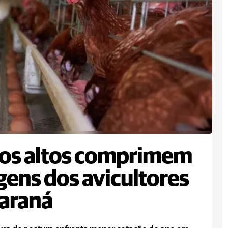
os altos comprimem
ens dos avicultores
araná