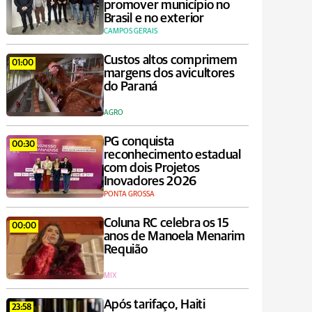
promover município no
Brasil e no exterior
CAMPOS GERAIS
Custos altos comprimem
01:00
margens dos avicultores
do Paraná
AGRO
PG conquista
00:30
reconhecimento estadual
com dois Projetos
Inovadores 2026
PONTA GROSSA
Coluna RC celebra os 15
00:00
anos de Manoela Menarim
Requião
MIX
Após tarifaço, Haiti
23:58