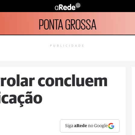
PONTA GROSSA
PUBLICIDADE
Prolar concluem
icação
Siga
aRede
no Google