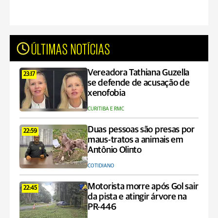
ÚLTIMAS NOTÍCIAS
Vereadora Tathiana Guzella
23:17
se defende de acusação de
xenofobia
CURITIBA E RMC
Duas pessoas são presas por
22:59
maus-tratos a animais em
Antônio Olinto
COTIDIANO
Motorista morre após Gol sair
22:45
da pista e atingir árvore na
PR-446