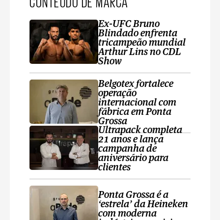
CONTEÚDO DE MARCA
Ex-UFC Bruno
Blindado enfrenta
tricampeão mundial
Arthur Lins no CDL
Show
Belgotex fortalece
operação
internacional com
fábrica em Ponta
Grossa
Ultrapack completa
21 anos e lança
campanha de
aniversário para
clientes
Ponta Grossa é a
‘estrela’ da Heineken
com moderna