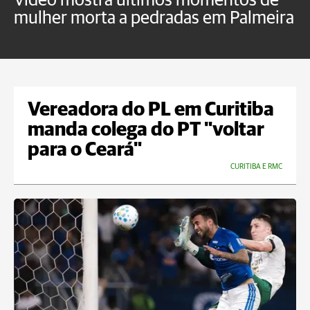
Vídeo mostra últimos momentos de
"
mulher morta a pedradas em Palmeira
c
U
Vereadora do PL em Curitiba
manda colega do PT "voltar
para o Ceará"
CURITIBA E RMC