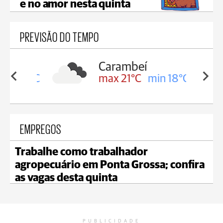
e no amor nesta quinta
PREVISÃO DO TEMPO
Carambeí
in 19°C
max 21°C
min 18°C
EMPREGOS
Trabalhe como trabalhador
agropecuário em Ponta Grossa; confira
as vagas desta quinta
PUBLICIDADE