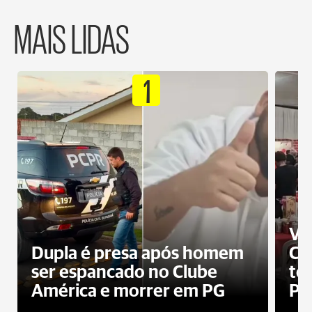
MAIS LIDAS
1
Ví
Dupla é presa após homem
Cl
ser espancado no Clube
te
América e morrer em PG
PG