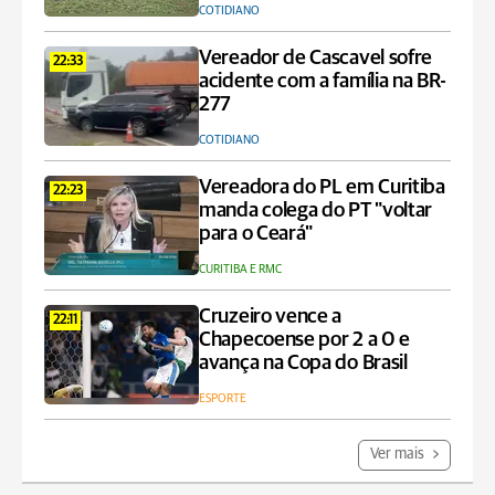
COTIDIANO
Vereador de Cascavel sofre
22:33
acidente com a família na BR-
277
COTIDIANO
Vereadora do PL em Curitiba
22:23
manda colega do PT "voltar
para o Ceará"
CURITIBA E RMC
Cruzeiro vence a
22:11
Chapecoense por 2 a 0 e
avança na Copa do Brasil
ESPORTE
Ver mais