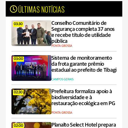
ÚLTIMAS NOTÍCIAS
Conselho Comunitário de
03:30
Segurança completa 37 anos
e recebe título de utilidade
pública
PONTA GROSSA
Sistema de monitoramento
03:00
da frota garante prêmio
estadual ao prefeito de Tibagi
CAMPOS GERAIS
Prefeitura formaliza apoio à
02:30
biodiversidade e à
restauração ecológica em PG
PONTA GROSSA
Planalto Select Hotel prepara
02:00