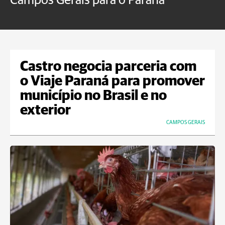
Campos Gerais para o Paraná
m
Castro negocia parceria com
o Viaje Paraná para promover
município no Brasil e no
exterior
CAMPOS GERAIS