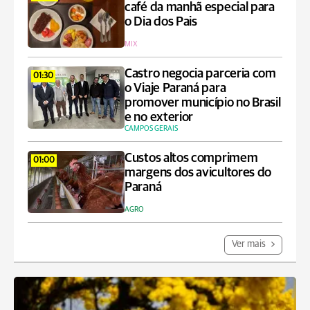
café da manhã especial para
o Dia dos Pais
MIX
Castro negocia parceria com
01:30
o Viaje Paraná para
promover município no Brasil
e no exterior
CAMPOS GERAIS
Custos altos comprimem
01:00
margens dos avicultores do
Paraná
AGRO
Ver mais