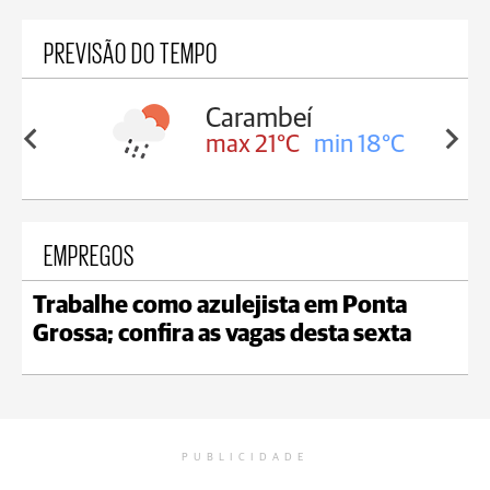
PREVISÃO DO TEMPO
Carambeí
in 18°C
max 21°C
min 18°C
EMPREGOS
Trabalhe como azulejista em Ponta
Grossa; confira as vagas desta sexta
PUBLICIDADE