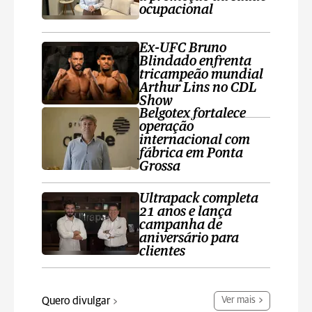
ocupacional
Ex-UFC Bruno
Blindado enfrenta
tricampeão mundial
Arthur Lins no CDL
Show
Belgotex fortalece
operação
internacional com
fábrica em Ponta
Grossa
Ultrapack completa
21 anos e lança
campanha de
aniversário para
clientes
Quero divulgar
Ver mais