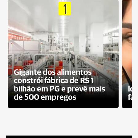
1
Gigante dos alimentos
constrói fábrica de RS 1
bilhão em PG e prevê mais
Id
de 500 empregos
fa