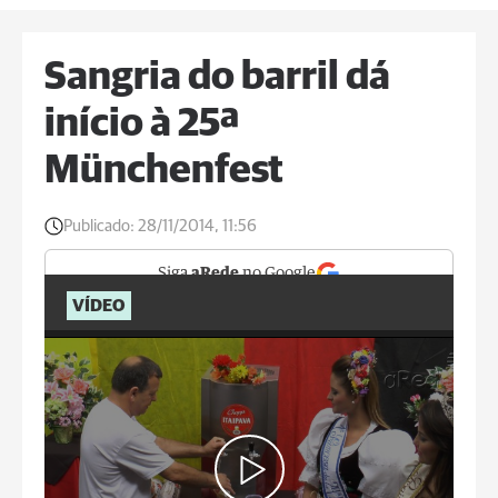
Sangria do barril dá
início à 25ª
Münchenfest
Publicado:
28/11/2014, 11:56
Siga
aRede
no Google
VÍDEO