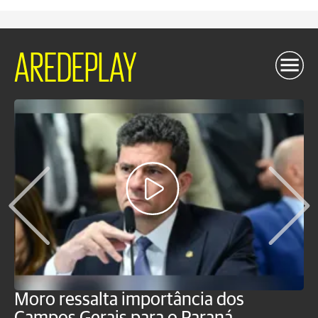
AREDEPLAY
Moro ressalta importância dos
E