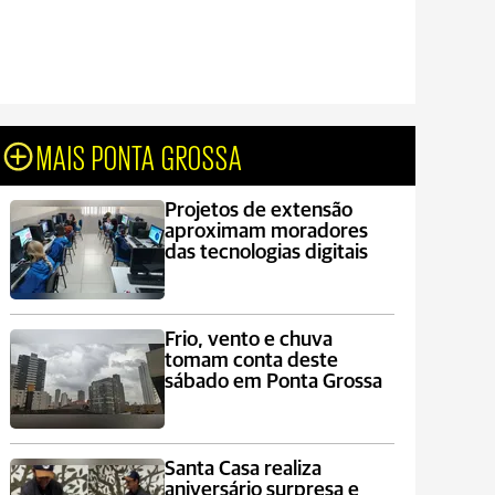
MAIS PONTA GROSSA
Projetos de extensão
aproximam moradores
das tecnologias digitais
Frio, vento e chuva
tomam conta deste
sábado em Ponta Grossa
Santa Casa realiza
aniversário surpresa e