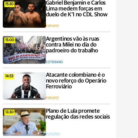
Gabriel Benjamin e Carlos
15:30
Lima medem forças em
duelo de K’1 no CDL Show
ESPORTE
Argentinos vão às ruas
15:00
contra Milei no dia do
padroeiro do trabalho
COTIDIANO
Atacante colombiano é o
14:53
novo reforço do Operário
Ferroviário
ESPORTE
Plano de Lula promete
13:30
regulação das redes sociais
ELEIÇÕES