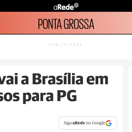
PONTA GROSSA
PUBLICIDADE
ai a Brasília em
sos para PG
Siga
aRede
no Google