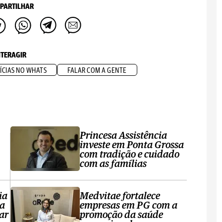
PARTILHAR
NTERAGIR
ÍCIAS NO WHATS
FALAR COM A GENTE
Princesa Assistência
investe em Ponta Grossa
com tradição e cuidado
com as famílias
ia
Medvitae fortalece
ta
empresas em PG com a
ar
promoção da saúde