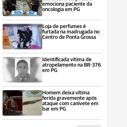
emociona paciente da
oncologia em PG
Loja de perfumes é
furtada na madrugada no
Centro de Ponta Grossa
Identificada vítima de
atropelamento na BR-376
em PG
Homem deixa vítima
ferida gravemente após
ataque com canivete em
bar em PG