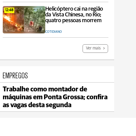
Helicóptero cai na região
12:48
da Vista Chinesa, no Rio;
quatro pessoas morrem
COTIDIANO
Ver mais
EMPREGOS
Trabalhe como montador de
Carambeí
máquinas em Ponta Grossa; confira
max 20°C
min 18°C
as vagas desta segunda