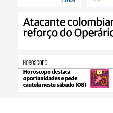
ESPORTE
COTIDIANO
Atacante colombia
reforço do Operário
HORÓSCOPO
Horóscopo destaca
Ponta Grossa
oportunidades e pede
max 20°C
min 18°C
cautela neste sábado (08)