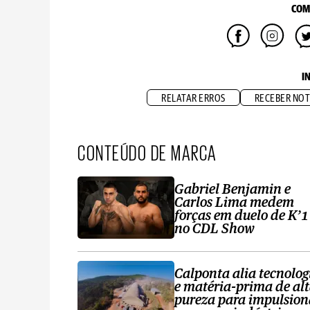
COM
I
RELATAR ERROS
RECEBER NOT
CONTEÚDO DE MARCA
Gabriel Benjamin e
Carlos Lima medem
forças em duelo de K’1
no CDL Show
Calponta alia tecnolog
e matéria-prima de al
pureza para impulsion