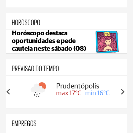
HORÓSCOPO
Horóscopo destaca
oportunidades e pede
cautela neste sábado (08)
PREVISÃO DO TEMPO
olis
Ivaí
in 16°C
max 18°C
min 17°C
EMPREGOS