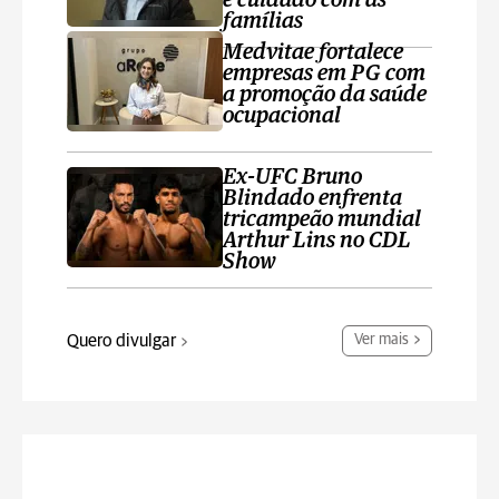
e cuidado com as
famílias
Medvitae fortalece
empresas em PG com
a promoção da saúde
ocupacional
Ex-UFC Bruno
Blindado enfrenta
tricampeão mundial
Arthur Lins no CDL
Show
Quero divulgar
Ver mais