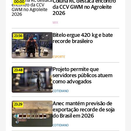
Coluna RC destaca encontro
00:00
da CCV GWM no Agroleite
2026
MIX
Bitelo ergue 420 kg e bate
23:56
recorde brasileiro
ESPORTE
Projeto permite que
23:48
servidores públicos atuem
como advogados
COTIDIANO
Anec mantém previsão de
23:29
exportação recorde de soja
do Brasil em 2026
COTIDIANO