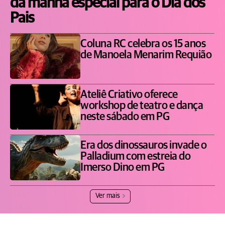
da manhã especial para o Dia dos
Pais
Coluna RC celebra os 15 anos
de Manoela Menarim Requião
Ateliê Criativo oferece
workshop de teatro e dança
neste sábado em PG
Era dos dinossauros invade o
Palladium com estreia do
Imerso Dino em PG
Ver mais