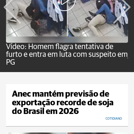
Vídeo: Homem flagra tentativa de
B
furto e entra em luta com suspeito em
j
PG
Anec mantém previsão de
exportação recorde de soja
do Brasil em 2026
COTIDIANO