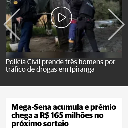
Polícia Civil prende três homens por
P
tráfico de drogas em Ipiranga
c
f
Mega-Sena acumula e prêmio
chega a R$ 165 milhões no
próximo sorteio