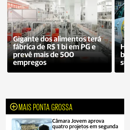
Gigante dos alimentos terá
fábrica de R$ 1 bi em PG e
Ho
prevê mais de 500
bo
empregos
su
MAIS PONTA GROSSA
Câmara Jovem aprova
quatro projetos em segunda