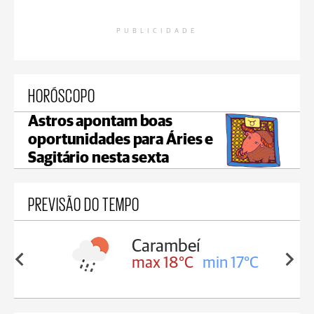
PUBLICIDADE
HORÓSCOPO
Astros apontam boas
oportunidades para Áries e
Sagitário nesta sexta
PREVISÃO DO TEMPO
Carambeí
in 18°C
max 18°C
min 17°C