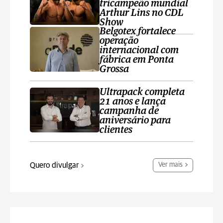
tricampeão mundial
Arthur Lins no CDL
Show
Belgotex fortalece
operação
internacional com
fábrica em Ponta
Grossa
Ultrapack completa
21 anos e lança
campanha de
aniversário para
clientes
Quero divulgar
Ver mais