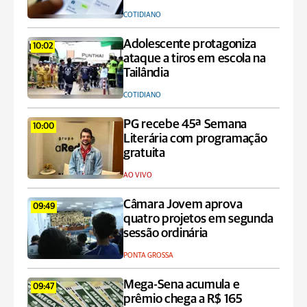
COTIDIANO
Adolescente protagoniza
10:02
ataque a tiros em escola na
Tailândia
COTIDIANO
PG recebe 45ª Semana
10:00
Literária com programação
gratuita
AO VIVO
Câmara Jovem aprova
09:49
quatro projetos em segunda
sessão ordinária
PONTA GROSSA
Mega-Sena acumula e
09:47
prêmio chega a R$ 165